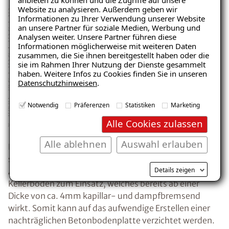
anbieten zu können und die Zugriffe auf unsere
Website zu analysieren. Außerdem geben wir
Informationen zu Ihrer Verwendung unserer Website
an unsere Partner für soziale Medien, Werbung und
Analysen weiter. Unsere Partner führen diese
Informationen möglicherweise mit weiteren Daten
zusammen, die Sie ihnen bereitgestellt haben oder die
sie im Rahmen Ihrer Nutzung der Dienste gesammelt
haben. Weitere Infos zu Cookies finden Sie in unseren
Datenschutzhinweisen
.
Notwendig
Präferenzen
Statistiken
Marketing
Alle Cookies zulassen
Alle ablehnen
Auswahl erlauben
Bei der ISOTEC-Kellerbodensanierung kommt ein
speziell entwickeltes Beschichtungssystem für den
Details zeigen
Anwendungsfall der kapillardurchfeuchteten
Kellerböden zum Einsatz, welches bereits ab einer
Dicke von ca. 4mm kapillar- und dampfbremsend
wirkt. Somit kann auf das aufwendige Erstellen einer
nachträglichen Betonbodenplatte verzichtet werden.