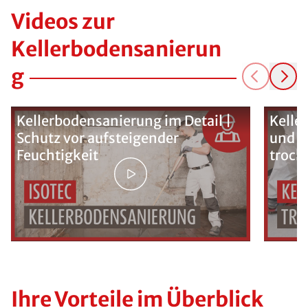
Videos zur
Kellerbodensanierun
g
Kellerbodensanierung im Detail |
Kelle
Schutz vor aufsteigender
und K
Feuchtigkeit
trock
Ihre Vorteile im Überblick