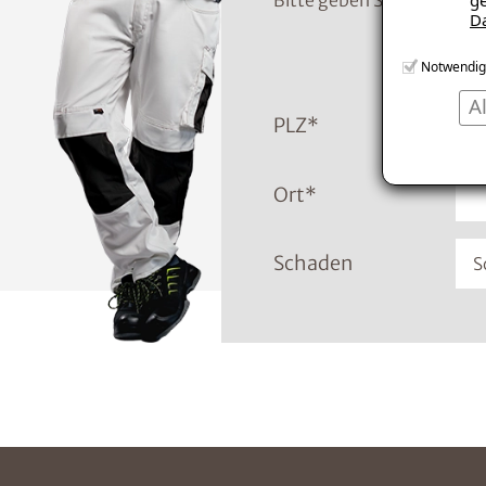
Bitte geben Sie die Tele
D
Notwendig
A
PLZ
*
Ort
*
Schaden