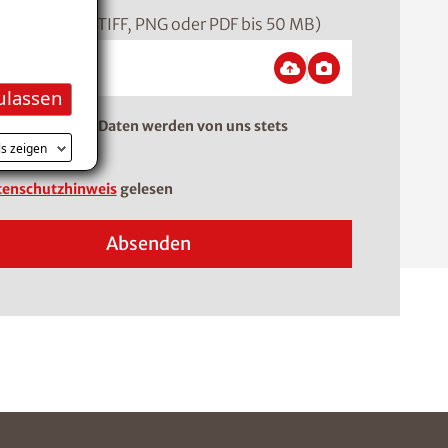
ormat: JPEG, TIFF, PNG oder PDF bis 50 MB)
ulassen
tangaben. Ihre Daten werden von uns stets
lich behandelt.
ls zeigen
enschutzhinweis
gelesen
Absenden