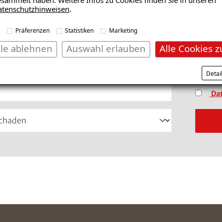
fonnummer im Format +49 8001121129 ein
atenschutzhinweisen
.
(Dateif
Präferenzen
Statistiken
Marketing
lle ablehnen
Auswahl erlauben
Alle Cookies z
*Pflich
vertrau
Detai
Dat