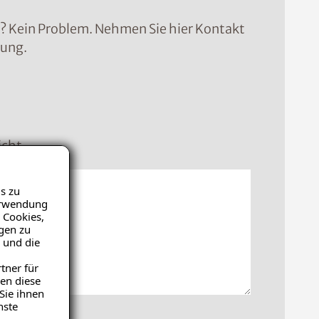
n? Kein Problem. Nehmen Sie hier Kontakt
sung.
icht
s zu
Verwendung
 Cookies,
igen zu
 und die
tner für
en diese
Sie ihnen
nste
hochladen