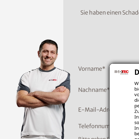
Sie haben einen Schad
Vorname
*
D
Wi
bi
Nachname
*
vo
di
pe
E-Mail-Adresse
Zu
In
so
Telefonnummer
*
In
be
ge