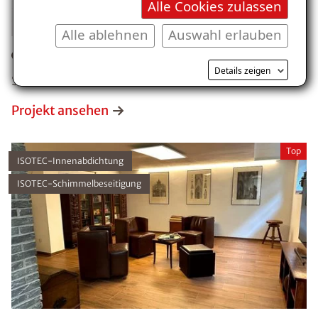
Alle Cookies zulassen
Alle ablehnen
Auswahl erlauben
Öffentliches Gebäude, Kassel
Details zeigen
Schaden: undichte Betonbauteile
Projekt ansehen
Top
ISOTEC-Innenabdichtung
ISOTEC-Schimmelbeseitigung