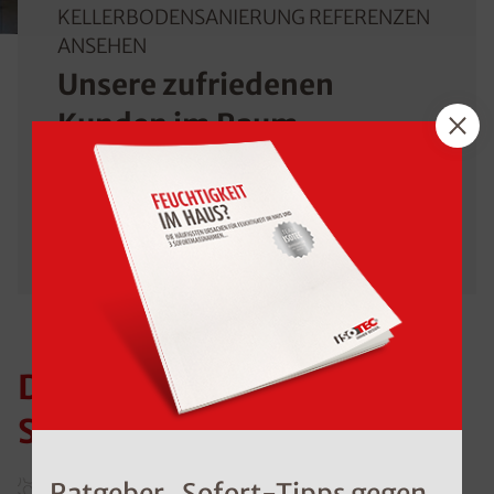
KELLERBODENSANIERUNG REFERENZEN
ANSEHEN
Unsere zufriedenen
Kunden im Raum
Mittelbiberach-Reute
Mehr erfahren
Dünner Aufbau – Große
Sperrwirkung
Ratgeber „Sofort-Tipps gegen