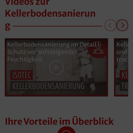
Videos zur
Kellerbodensanierun
g
Kellerbodensanierung im Detail |
Kelle
Schutz vor aufsteigender
und K
Feuchtigkeit
trock
Ihre Vorteile im Überblick