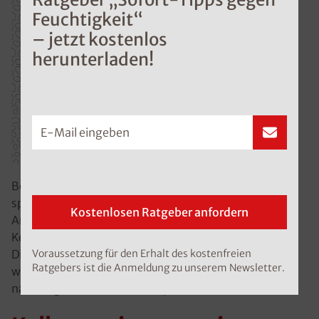
Feuchtigkeit“
– jetzt kostenlos
herunterladen!
E-Mail eingeben
Bei der ISOTEC-Kellerbodensanierung kommt ein
speziell entwickeltes Beschichtungssystem für den
Kostenlosen Ratgeber anfordern
Anwendungsfall der kapillardurchfeuchteten
Kellerböden zum Einsatz, welches bereits ab einer
Voraussetzung für den Erhalt des kostenfreien
Dicke von ca. 4mm kapillar- und dampfbremsend
Ratgebers ist die Anmeldung zu unserem Newsletter.
wirkt. Somit kann auf das aufwendige Erstellen einer
nachträglichen Betonbodenplatte verzichtet werden.