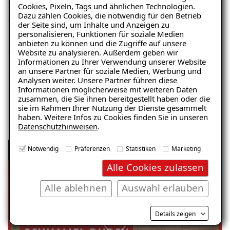
nutzerbedingtes Raumklima und Lüftungsverhalten
Cookies, Pixeln, Tags und ähnlichen Technologien.
Dazu zählen Cookies, die notwendig für den Betrieb
Baustofffeuchte bzw. jahreszeitlich bedingte
der Seite sind, um Inhalte und Anzeigen zu
Schwankungen der Baustofffeuchte
personalisieren, Funktionen für soziale Medien
anbieten zu können und die Zugriffe auf unsere
Zustand wasserführender Leitungen (Leckagen etc.)
Website zu analysieren. Außerdem geben wir
Ratgeber „Sofort-Tipps gegen
Informationen zu Ihrer Verwendung unserer Website
Feuchtigkeit“
an unsere Partner für soziale Medien, Werbung und
Es gibt verschiedene Arten von Feuchtigkeit. Hier
Analysen weiter. Unsere Partner führen diese
– jetzt kostenlos
zeigen und erklären wir seitlich eindringende Feuchte.
Informationen möglicherweise mit weiteren Daten
zusammen, die Sie ihnen bereitgestellt haben oder die
Ein häufiges Problem bei Kellerwänden, die sich in
herunterladen!
sie im Rahmen Ihrer Nutzung der Dienste gesammelt
Form von Salzausblühungen, Putzabplatzungen, bis
haben. Weitere Infos zu Cookies finden Sie in unseren
hin zur Schimmelpilzbildung zeigen.
Datenschutzhinweisen
.
E-Mail eingeben
Ursachen von Feuchtigkeit und Schimmel:
Notwendig
Präferenzen
Statistiken
Marketing
Seitlich eindringende Feuchtigkeit
Alle Cookies zulassen
Alle ablehnen
Auswahl erlauben
Kostenlosen Ratgeber anfordern
Details zeigen