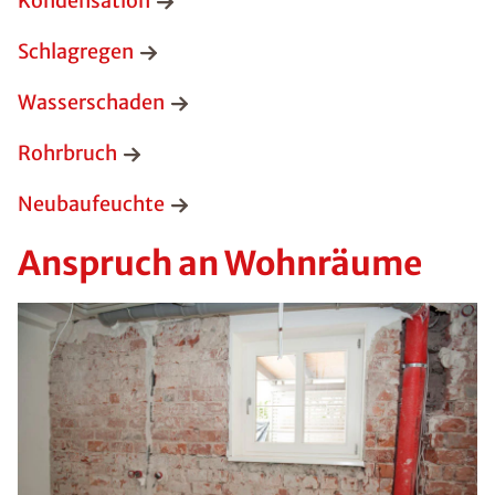
Kondensation
Schlagregen
Wasserschaden
Rohrbruch
Neubaufeuchte
Anspruch an Wohnräume