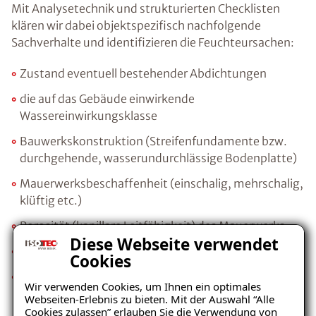
Mit Analysetechnik und strukturierten Checklisten
klären wir dabei objektspezifisch nachfolgende
Sachverhalte und identifizieren die Feuchteursachen:
Zustand eventuell bestehender Abdichtungen
die auf das Gebäude einwirkende
Wassereinwirkungsklasse
Bauwerkskonstruktion (Streifenfundamente bzw.
durchgehende, wasserundurchlässige Bodenplatte)
Mauerwerksbeschaffenheit (einschalig, mehrschalig,
klüftig etc.)
Porosität (kapillare Leitfähigkeit) des Mauerwerks
Diese Webseite verwendet
Gehalt an bauschädlichen Salzen
Cookies
Wärmedämmwert der vorhandenen
Wir verwenden Cookies, um Ihnen ein optimales
Außenwandkonstruktion
Webseiten-Erlebnis zu bieten. Mit der Auswahl “Alle
Cookies zulassen” erlauben Sie die Verwendung von