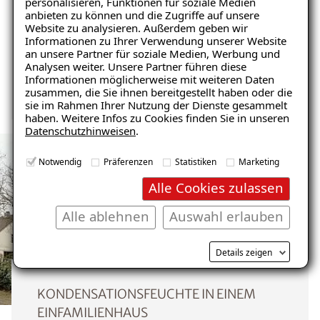
personalisieren, Funktionen für soziale Medien
anbieten zu können und die Zugriffe auf unsere
Website zu analysieren. Außerdem geben wir
Schnelle Nutzung als Wohnraum
Informationen zu Ihrer Verwendung unserer Website
Ratgeber „Schimmel“
an unsere Partner für soziale Medien, Werbung und
Analysen weiter. Unsere Partner führen diese
– jetzt kostenlos erhalten!
Informationen möglicherweise mit weiteren Daten
Nicht brennbar
zusammen, die Sie ihnen bereitgestellt haben oder die
sie im Rahmen Ihrer Nutzung der Dienste gesammelt
haben. Weitere Infos zu Cookies finden Sie in unseren
Datenschutzhinweisen
.
E-Mail eingeben
Notwendig
Präferenzen
Statistiken
Marketing
Alle Cookies zulassen
Alle ablehnen
Auswahl erlauben
Kostenlosen Ratgeber anfordern
Details zeigen
Voraussetzung für den Erhalt des kostenfreien
Ratgebers ist die Anmeldung zu unserem Newsletter.
KONDENSATIONSFEUCHTE IN EINEM
EINFAMILIENHAUS