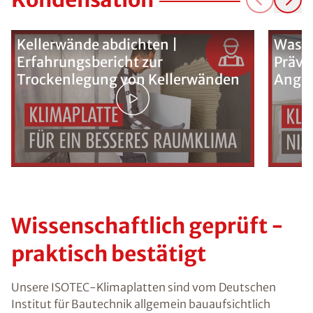
Kellerwände abdichten |
Was k
Erfahrungsbericht zur
Präve
Trockenlegung von Kellerwänden
Ange
Wissenschaftlich geprüft -
praktisch bestätigt
Unsere ISOTEC-Klimaplatten sind vom Deutschen
Institut für Bautechnik
allgemein bauaufsichtlich