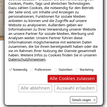
Cookies, Pixeln, Tags und ähnlichen Technologien.
Dazu zählen Cookies, die notwendig für den Betrieb
der Seite sind, um Inhalte und Anzeigen zu
personalisieren, Funktionen für soziale Medien
anbieten zu können und die Zugriffe auf unsere
Website zu analysieren. Außerdem geben wir
Informationen zu Ihrer Verwendung unserer Website
an unsere Partner für soziale Medien, Werbung und
Das können Sie von uns
Analysen weiter. Unsere Partner führen diese
Informationen möglicherweise mit weiteren Daten
erwarten
zusammen, die Sie ihnen bereitgestellt haben oder die
sie im Rahmen Ihrer Nutzung der Dienste gesammelt
haben. Weitere Infos zu Cookies finden Sie in unseren
Als professioneller Partner können Sie
Datenschutzhinweisen
.
von uns eine zuverlässige und
Notwendig
Präferenzen
Statistiken
Marketing
kompetente Zusammenarbeit erwarten.
Wir legen großen Wert auf eine
Alle Cookies zulassen
individuelle Beratung und eine
Alle ablehnen
Auswahl erlauben
maßgeschneiderte Lösung für Ihre
Bedürfnisse. Dabei halten wir uns stets
Details zeigen
an höchste Qualitätsstandards und sind