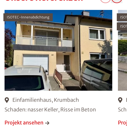
ISOTEC-Innenabdichtung
ISO
ISO
Einfamilienhaus, Krumbach
Schaden: nasser Keller, Risse im Beton
Sch
Projekt ansehen
Pro