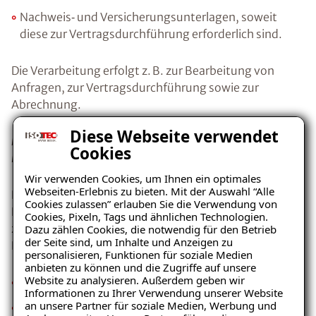
Nachweis‑ und Versicherungsunterlagen, soweit
diese zur Vertragsdurchführung erforderlich sind.
Die Verarbeitung erfolgt z. B. zur Bearbeitung von
Anfragen, zur Vertragsdurchführung sowie zur
Abrechnung.
Diese Webseite verwendet
b) Pflege von Geschäftsbeziehungen (Art. 6 Abs. 1 lit. f
Cookies
DSGVO)
Wir verwenden Cookies, um Ihnen ein optimales
Webseiten-Erlebnis zu bieten. Mit der Auswahl “Alle
Darüber hinaus verarbeiten wir personenbezogene
Cookies zulassen” erlauben Sie die Verwendung von
Daten zur Pflege bestehender Geschäftsbeziehungen,
Cookies, Pixeln, Tags und ähnlichen Technologien.
zur internen Organisation sowie zur effizienten
Dazu zählen Cookies, die notwendig für den Betrieb
der Seite sind, um Inhalte und Anzeigen zu
Kommunikation, insbesondere:
personalisieren, Funktionen für soziale Medien
anbieten zu können und die Zugriffe auf unsere
Website zu analysieren. Außerdem geben wir
geschäftliche Kontaktdaten,
Informationen zu Ihrer Verwendung unserer Website
an unsere Partner für soziale Medien, Werbung und
Kommunikations‑ und Korrespondenzdaten,