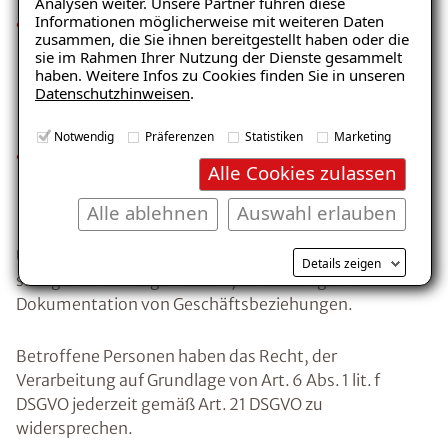
Analysen weiter. Unsere Partner führen diese
Informationen möglicherweise mit weiteren Daten
vertriebs‑ und projektbezogene
zusammen, die Sie ihnen bereitgestellt haben oder die
Zusatzinformationen (z. B. Kommunikations‑ und
sie im Rahmen Ihrer Nutzung der Dienste gesammelt
Entscheidungsstil, projektbezogene Präferenzen
haben. Weitere Infos zu Cookies finden Sie in unseren
Datenschutzhinweisen
.
sowie vertriebsrelevante Zusatzinformationen),
jeweils mit unmittelbarem geschäftlichem Bezug,
Notwendig
Präferenzen
Statistiken
Marketing
technische Nutzungs‑ und Protokolldaten bei der
Alle Cookies zulassen
Nutzung unserer IT‑ und Kommunikationssysteme
(z. B. Meeting‑IDs, IP‑Adressen).
Alle ablehnen
Auswahl erlauben
Unser berechtigtes Interesse liegt in der
Details zeigen
sachgerechten Organisation, Verwaltung und
Dokumentation von Geschäftsbeziehungen.
Betroffene Personen haben das Recht, der
Verarbeitung auf Grundlage von Art. 6 Abs. 1 lit. f
DSGVO jederzeit gemäß Art. 21 DSGVO zu
widersprechen.