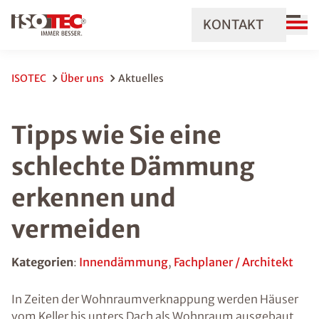
KONTAKT
ISOTEC
Über uns
Aktuelles
Tipps wie Sie eine
schlechte Dämmung
erkennen und
vermeiden
Kategorien
:
Innendämmung
,
Fachplaner / Architekt
In Zeiten der Wohnraumverknappung werden Häuser
vom Keller bis unters Dach als Wohnraum ausgebaut.