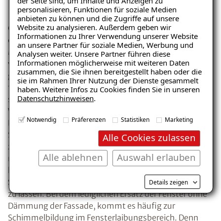
der Seite sind, um Inhalte und Anzeigen zu
Neue Fenster und das wars?
personalisieren, Funktionen für soziale Medien
anbieten zu können und die Zugriffe auf unsere
Website zu analysieren. Außerdem geben wir
Ob Fenster undicht sind, können Sie mit ganz
Informationen zu Ihrer Verwendung unserer Website
einfachen Mitteln herausfinden. Eine ganz simple
an unsere Partner für soziale Medien, Werbung und
Möglichkeit ist, mit einer brennenden Kerze an den
Analysen weiter. Unsere Partner führen diese
Informationen möglicherweise mit weiteren Daten
vermeintlich undichten Türen und Fenstern entlang zu
zusammen, die Sie ihnen bereitgestellt haben oder die
gehen. Wenn die Flamme genau in dem Bereich mehr
sie im Rahmen Ihrer Nutzung der Dienste gesammelt
flackert, spricht dies für Zug und Undichtigkeiten. Ein
haben. Weitere Infos zu Cookies finden Sie in unseren
Datenschutzhinweisen
.
sehr modernes und einfaches Mittel ist eine
Wärmebildkamera. Sie zeigt Ihnen genau in welchem
Notwendig
Präferenzen
Statistiken
Marketing
Bereich Ihres Haus die Schwachstellen sind. Tauschen
Sie aber nur die undichten alten Fenster gegen
Alle Cookies zulassen
zweifach- oder dreifachverglaste Fenster, reicht das
Alle ablehnen
Auswahl erlauben
nicht aus. Damit Sie nicht vom Regen in die Traufe
kommen, empfehle ich Ihnen die
energetische
Sanierung ganzheitlich von einem Fachmann planen
Details zeigen
zu lassen. Bei dem lediglichen Ersatz der Fenster ohne
Dämmung der Fassade, kommt es häufig zur
Schimmelbildung im Fensterlaibungsbereich. Denn