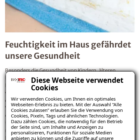
Feuchtigkeit im Haus gefährdet
unsere Gesundheit
Besonders die Gesundheit von Kindern, älteren
Bewohnern und Allergikern ist bei Feuchtigkeit im
Diese Webseite verwendet
Haus und Schimmelpilz gefährdet. Schimmelpilz
Cookies
wächst dort wo Feuchtigkeit im Haus ist. Diese kann
Wir verwenden Cookies, um Ihnen ein optimales
durch Kondensation der Luftfeuchte an kalten
Webseiten-Erlebnis zu bieten. Mit der Auswahl “Alle
Wandoberflächen, durch einen Wasserschaden oder
Cookies zulassen” erlauben Sie die Verwendung von
eine defekte Gebäudeabdichtung entstehen.
Erste
Cookies, Pixeln, Tags und ähnlichen Technologien.
Dazu zählen Cookies, die notwendig für den Betrieb
typische Anzeichen
sind Flecken in Verbindung mit
der Seite sind, um Inhalte und Anzeigen zu
muffigem Geruch, wie man ihn aus alten Kellern kennt.
personalisieren, Funktionen für soziale Medien
Das tückische bei Schimmelpilz sind die
anbieten zu können und die Zugriffe auf unsere