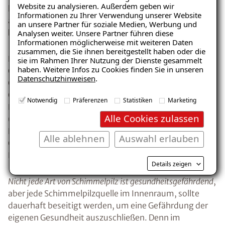
Website zu analysieren. Außerdem geben wir
herumfliegenden Schimmelpilzsporen, die sich unter
Informationen zu Ihrer Verwendung unserer Website
anderem in der Lunge absetzen.
Typische Symptome
an unsere Partner für soziale Medien, Werbung und
bei betroffenen Menschen sind:
Analysen weiter. Unsere Partner führen diese
Informationen möglicherweise mit weiteren Daten
zusammen, die Sie ihnen bereitgestellt haben oder die
Kopfschmerz / Migräne
sie im Rahmen Ihrer Nutzung der Dienste gesammelt
haben. Weitere Infos zu Cookies finden Sie in unseren
Chronische Müdigkeit
Datenschutzhinweisen
.
Chronische Nasenschleimhautentzündungen
Chronische Bindehautentzündungen
Notwendig
Präferenzen
Statistiken
Marketing
Hautreizungen bis zur Schädigung der Haut
Alle Cookies zulassen
(Neurodermitis)
Hustenanfälle ohne Infektion
Alle ablehnen
Auswahl erlauben
Generalisierter Juckreiz
Befindlichkeitsstörungen
Details zeigen
Nicht jede Art von Schimmelpilz ist gesundheitsgefährdend
,
aber jede Schimmelpilzquelle im Innenraum, sollte
dauerhaft beseitigt werden, um eine Gefährdung der
eigenen Gesundheit auszuschließen. Denn im