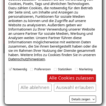
Cookies, Pixeln, Tags und ähnlichen Technologien.
Dazu zählen Cookies, die notwendig für den Betrieb
der Seite sind, um Inhalte und Anzeigen zu
personalisieren, Funktionen für soziale Medien
anbieten zu können und die Zugriffe auf unsere
Website zu analysieren. Außerdem geben wir
Informationen zu Ihrer Verwendung unserer Website
an unsere Partner für soziale Medien, Werbung und
Analysen weiter. Unsere Partner führen diese
Informationen möglicherweise mit weiteren Daten
zusammen, die Sie ihnen bereitgestellt haben oder die
sie im Rahmen Ihrer Nutzung der Dienste gesammelt
haben. Weitere Infos zu Cookies finden Sie in unseren
Datenschutzhinweisen
.
Notwendig
Präferenzen
Statistiken
Marketing
Gefällt Ihnen unser neues Video? - Dann lassen Sie es
Alle Cookies zulassen
uns wissen! Wir freuen uns über Ihren Kommentar.
Alle ablehnen
Auswahl erlauben
Sie haben noch Fragen zum Thema
Innenabdichtung
?
Wir sind gerne für Sie da!
Details zeigen