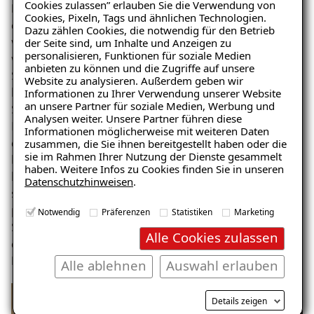
Cookies zulassen” erlauben Sie die Verwendung von
Nach Abschluss der Sanierungsarbeiten ist der Keller
Cookies, Pixeln, Tags und ähnlichen Technologien.
der Familie S. dank der ISOTEC-Innenabdichtung
Dazu zählen Cookies, die notwendig für den Betrieb
wieder vollständig trocken. Die Familie kann endlich
der Seite sind, um Inhalte und Anzeigen zu
personalisieren, Funktionen für soziale Medien
wieder mit gutem Gewissen verreisen, ohne sich
anbieten zu können und die Zugriffe auf unsere
Sorgen um Wasserschäden machen zu müssen. Frau S.
Website zu analysieren. Außerdem geben wir
lobte besonders die Präzision, Professionalität und
Informationen zu Ihrer Verwendung unserer Website
an unsere Partner für soziale Medien, Werbung und
Sauberkeit der Arbeiten, sowie die Freundlichkeit der
Analysen weiter. Unsere Partner führen diese
ISOTEC-Mitarbeiter. Die Bausubstanz des Hauses ist
Informationen möglicherweise mit weiteren Daten
durch die aufgebrachte ISOTEC-Innenabdichtung
zusammen, die Sie ihnen bereitgestellt haben oder die
sie im Rahmen Ihrer Nutzung der Dienste gesammelt
bestens geschützt, und der Keller ist endlich wieder
haben. Weitere Infos zu Cookies finden Sie in unseren
hochwertig und uneingeschränkt nutzbar. Frau S. zeigt
Datenschutzhinweisen
.
sich begeistert und empfiehlt ISOTEC aufgrund der
positiven Erfahrung gern weiter. Die erfolgreiche
Notwendig
Präferenzen
Statistiken
Marketing
Sanierung in Bielefeld hat nicht nur die Lebensqualität
Alle Cookies zulassen
der Familie verbessert, sondern auch den Wert ihres
Hauses nachhaltig gesteigert.
Alle ablehnen
Auswahl erlauben
Details zeigen