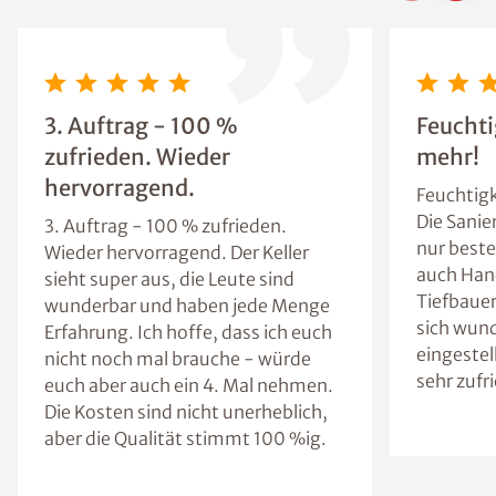
3. Auftrag - 100 %
Feuchti
zufrieden. Wieder
mehr!
hervorragend.
Feuchtigk
Die Sanie
3. Auftrag - 100 % zufrieden.
nur beste
Wieder hervorragend. Der Keller
auch Han
sieht super aus, die Leute sind
Tiefbaue
wunderbar und haben jede Menge
sich wun
Erfahrung. Ich hoffe, dass ich euch
eingestel
nicht noch mal brauche - würde
sehr zufr
euch aber auch ein 4. Mal nehmen.
Die Kosten sind nicht unerheblich,
aber die Qualität stimmt 100 %ig.