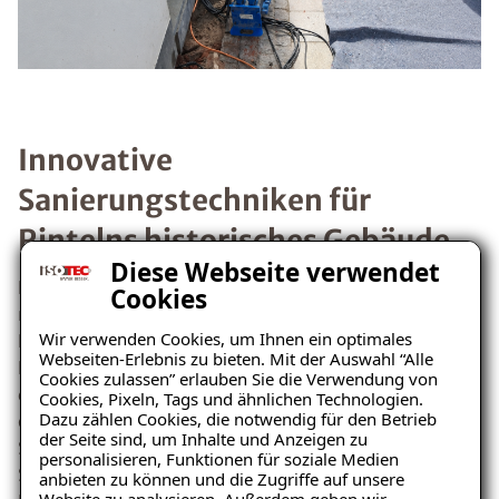
Innovative
Sanierungstechniken für
Rintelns historisches Gebäude
Diese Webseite verwendet
Für die Sanierung des Gebäudes in Rinteln kamen
Cookies
mehrere ISOTEC-Techniken zum Einsatz. Die
Wir verwenden Cookies, um Ihnen ein optimales
Horizontalsperre wurde mit dem
Webseiten-Erlebnis zu bieten. Mit der Auswahl “Alle
Paraffininjektionsverfahren durchgeführt. Hierbei wird
Cookies zulassen” erlauben Sie die Verwendung von
das Mauerwerk zunächst getrocknet, bevor es mit
Cookies, Pixeln, Tags und ähnlichen Technologien.
Dazu zählen Cookies, die notwendig für den Betrieb
einem Spezialparaffin injiziert wird, das einen
der Seite sind, um Inhalte und Anzeigen zu
Sperrgürtel gegen kapillare Feuchte bildet. Für die
personalisieren, Funktionen für soziale Medien
Sockelabdichtung des Gebäudes wurde die ISOTEC-
anbieten zu können und die Zugriffe auf unsere