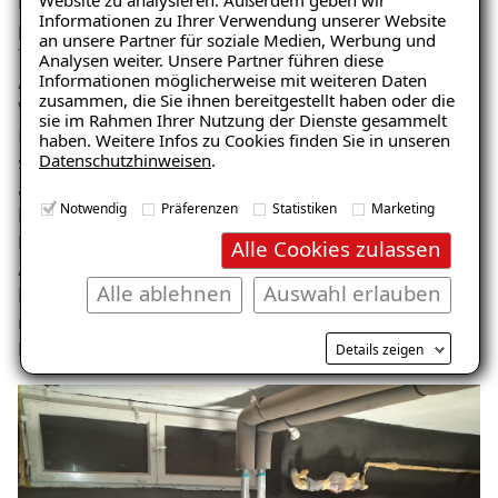
Website zu analysieren. Außerdem geben wir
Kombiflexabdichtung verwendet, eine flexible
Informationen zu Ihrer Verwendung unserer Website
polymere Dickbeschichtung, die auch bei niedrigen
an unsere Partner für soziale Medien, Werbung und
Temperaturen verarbeitet werden kann. Diese
Analysen weiter. Unsere Partner führen diese
Informationen möglicherweise mit weiteren Daten
Abdichtung schützt dauerhaft vor eindringendem
zusammen, die Sie ihnen bereitgestellt haben oder die
Wasser und ist besonders UV-beständig. Die
sie im Rahmen Ihrer Nutzung der Dienste gesammelt
Innenabdichtung erfolgte durch das Auftragen eines
haben. Weitere Infos zu Cookies finden Sie in unseren
Datenschutzhinweisen
.
speziellen Dichtputzes, der die Wände von innen
abdichtet und eine zusätzliche Wärmedämmung
Notwendig
Präferenzen
Statistiken
Marketing
bietet. Die Kellerbodensanierung umfasste das
Entfernen von Estrich und das Auftragen einer
Alle Cookies zulassen
Abdichtung, um die Feuchtigkeit von unten zu
Alle ablehnen
Auswahl erlauben
blockieren. „Die Zusammenarbeit lief absolut
reibungslos. Man hat gemerkt, dass das Team viel
Erfahrung mit solchen Sanierungen hat“, so Herr St.
Details zeigen