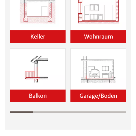
Keller
Wohnraum
Balkon
Garage/Boden