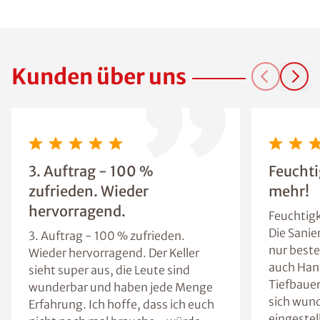
Kunden über uns
3. Auftrag - 100 %
Feuchti
zufrieden. Wieder
mehr!
hervorragend.
Feuchtigk
Die Sanie
3. Auftrag - 100 % zufrieden.
nur beste
Wieder hervorragend. Der Keller
auch Han
sieht super aus, die Leute sind
Tiefbaue
wunderbar und haben jede Menge
sich wun
Erfahrung. Ich hoffe, dass ich euch
eingestel