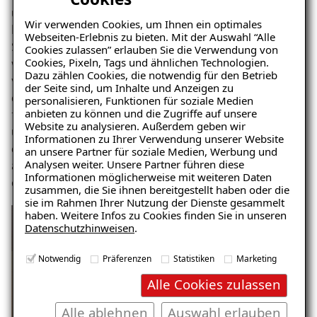
überschüssige Feuchtigkeit auf und geben sie
Wir verwenden Cookies, um Ihnen ein optimales
kontrolliert ab, wodurch das Risiko einer erneuten
Webseiten-Erlebnis zu bieten. Mit der Auswahl “Alle
Schimmelbildung minimiert wird. Zum Abschluss
Cookies zulassen” erlauben Sie die Verwendung von
Cookies, Pixeln, Tags und ähnlichen Technologien.
wurden die Klimaplatten mit einer kalkglätte
Dazu zählen Cookies, die notwendig für den Betrieb
verspachtelt und einem oberflächenfertigen Feinputz
der Seite sind, um Inhalte und Anzeigen zu
diffusionsoffen veredelt, der die
personalisieren, Funktionen für soziale Medien
anbieten zu können und die Zugriffe auf unsere
feuchtigkeitsregulierenden Eigenschaften bewahrt
Website zu analysieren. Außerdem geben wir
und für eine ansprechende Optik sorgt. Die Sanierung
Informationen zu Ihrer Verwendung unserer Website
dauerte nur drei Tage und wurde termingerecht
an unsere Partner für soziale Medien, Werbung und
Analysen weiter. Unsere Partner führen diese
abgeschlossen, was dem Rentnerpaar sehr
Informationen möglicherweise mit weiteren Daten
entgegenkam.
zusammen, die Sie ihnen bereitgestellt haben oder die
sie im Rahmen Ihrer Nutzung der Dienste gesammelt
haben. Weitere Infos zu Cookies finden Sie in unseren
Datenschutzhinweisen
.
Notwendig
Präferenzen
Statistiken
Marketing
Alle Cookies zulassen
Alle ablehnen
Auswahl erlauben