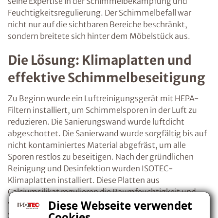
seine Expertise in der Schimmelbekämpfung und
Feuchtigkeitsregulierung. Der Schimmelbefall war
nicht nur auf die sichtbaren Bereiche beschränkt,
sondern breitete sich hinter dem Möbelstück aus.
Die Lösung: Klimaplatten und
effektive Schimmelbeseitigung
Zu Beginn wurde ein Luftreinigungsgerät mit HEPA-
Filtern installiert, um Schimmelsporen in der Luft zu
reduzieren. Die Sanierungswand wurde luftdicht
abgeschottet. Die Sanierwand wurde sorgfältig bis auf
nicht kontaminiertes Material abgefräst, um alle
Sporen restlos zu beseitigen. Nach der gründlichen
Reinigung und Desinfektion wurden ISOTEC-
Klimaplatten installiert. Diese Platten aus
Calciumsilikat regulieren die Raumfeuchtigkeit und
Diese Webseite verwendet
verhindern so die Kondensationsfeuchte, die
Cookies
Schimmel verursacht. Die Platten nehmen