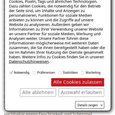
Cookies, Pixeln, Tags und ähnlichen Technologien.
Dichtschlämmen, bietet effektiven Schutz gegen
Dazu zählen Cookies, die notwendig für den Betrieb
eindringende Feuchtigkeit. Danach wurde der ISOTEC-
der Seite sind, um Inhalte und Anzeigen zu
personalisieren, Funktionen für soziale Medien
Sanierputz aufgetragen. Dieser Sanierputz ist speziell
anbieten zu können und die Zugriffe auf unsere
entwickelt, um die Trocknung des Mauerwerks zu
Website zu analysieren. Außerdem geben wir
unterstützen und bauschädliche Salze aufzunehmen.
Informationen zu Ihrer Verwendung unserer Website
an unsere Partner für soziale Medien, Werbung und
Seine wasserabweisende Eigenschaft verhindert, dass
Analysen weiter. Unsere Partner führen diese
Feuchtigkeit die Putzoberfläche erreicht. Somit
Informationen möglicherweise mit weiteren Daten
können Salze im Inneren des Putzes auskristallisieren,
zusammen, die Sie ihnen bereitgestellt haben oder die
sie im Rahmen Ihrer Nutzung der Dienste gesammelt
ohne die Wandoberfläche zu beschädigen. Hartwig
haben. Weitere Infos zu Cookies finden Sie in unseren
Bee, der ausführende Techniker und mit über 25 Jahren
Datenschutzhinweisen
.
Firmenzugehörigkeit ein absoluter Abdichtungsprofi
bei ISOTEC, wurde von Herrn K. besonders für seine
Notwendig
Präferenzen
Statistiken
Marketing
schnelle, fleißige und sorgfältige Arbeit gelobt. „Herr
Alle Cookies zulassen
Bee hat wirklich hervorragende Arbeit geleistet. Er war
immer pünktlich, sehr fleißig und hat alles sauber und
Alle ablehnen
Auswahl erlauben
gewissenhaft ausgeführt. Man hat gemerkt, dass hier
ein echter Profi am Werk ist“, sagt Herr K. Durch die
Details zeigen
Kombination dieser Maßnahmen wurde der Keller
nachhaltig gegen Feuchtigkeit und Schimmel