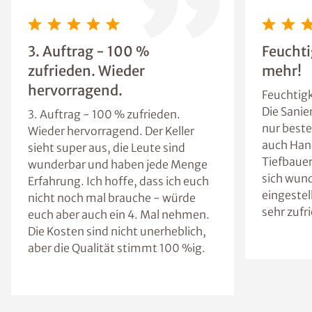
3. Auftrag - 100 %
Feuchti
zufrieden. Wieder
mehr!
hervorragend.
Feuchtigk
Die Sanie
3. Auftrag - 100 % zufrieden.
nur beste
Wieder hervorragend. Der Keller
auch Han
sieht super aus, die Leute sind
Tiefbaue
wunderbar und haben jede Menge
sich wun
Erfahrung. Ich hoffe, dass ich euch
eingestel
nicht noch mal brauche - würde
sehr zufr
euch aber auch ein 4. Mal nehmen.
Die Kosten sind nicht unerheblich,
aber die Qualität stimmt 100 %ig.