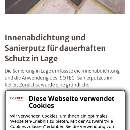
Innenabdichtung und
Sanierputz für dauerhaften
Schutz in Lage
Die Sanierung in Lage umfasste die Innenabdichtung
und die Anwendung des ISOTEC-Sanierputzes im
Keller. Zunächst wurde eine gründliche
Untergrundvorbereitung durchgeführt. Alte Putz- und
Diese Webseite verwendet
Farbreste sowie loses Fugenmaterial wurden entfernt,
Cookies
um eine ideale Haftungsbasis zu schaffen. Die
Innenabdichtung erfolgte mit dem ISOTEC-
Wir verwenden Cookies, um Ihnen ein optimales
Kombiflexabdichtungssystem. Dieses zweilagige
Webseiten-Erlebnis zu bieten. Mit der Auswahl “Alle
Cookies zulassen” erlauben Sie die Verwendung von
System, bestehend aus mineralischen