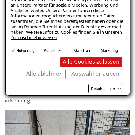
an unsere Partner für soziale Medien, Werbung und
machen. Danach wurde das ISOTEC-Spezialparaffin
Analysen weiter. Unsere Partner führen diese
injiziert, das die Poren dauerhaft abdichtet und
Informationen möglicherweise mit weiteren Daten
kapillaren Wassertransport verhindert. Das Verfahren
zusammen, die Sie ihnen bereitgestellt haben oder die
sie im Rahmen Ihrer Nutzung der Dienste gesammelt
ist besonders geeignet für historische Gebäude, da es
haben. Weitere Infos zu Cookies finden Sie in unseren
die Bausubstanz schont und gleichzeitig eine effektive
Datenschutzhinweisen
.
Sperre gegen Feuchtigkeit bildet. Zusätzlich wurde ein
spezieller Sockelputz aufgetragen, um die optischen
Notwendig
Präferenzen
Statistiken
Marketing
Mängel zu beheben und die Wände weiter zu schützen.
Alle Cookies zulassen
Der ISOTEC-Sanierputz nahm dabei bauschädliche
Salze auf und sorgte für eine sofortige optische
Alle ablehnen
Auswahl erlauben
Aufwertung der betroffenen Wände. Die Kombination
dieser Maßnahmen gewährleistete eine langfristige
Details zeigen
Lösung für die Feuchtigkeitsprobleme des Bauernhofs
in Neuburg.