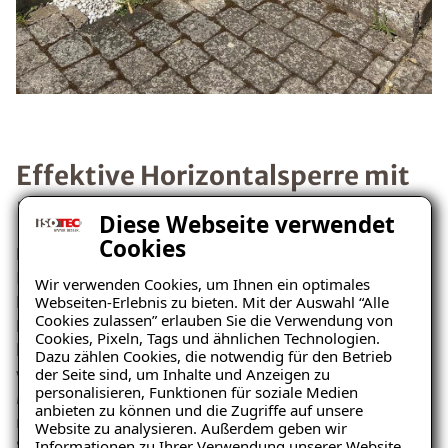
Effektive Horizontalsperre mit
Paraffininjektion in Neuburg
Diese Webseite verwendet
Cookies
Die Sanierung in Neuburg umfasste die
Implementierung einer nachträglichen
Wir verwenden Cookies, um Ihnen ein optimales
Horizontalsperre mittels des ISOTEC-
Webseiten-Erlebnis zu bieten. Mit der Auswahl “Alle
Cookies zulassen” erlauben Sie die Verwendung von
Paraffininjektionsverfahrens. Dieses Verfahren stoppt
Cookies, Pixeln, Tags und ähnlichen Technologien.
kapillar aufsteigende Feuchtigkeit effektiv. Zunächst
Dazu zählen Cookies, die notwendig für den Betrieb
wurden Bohrlochinjektionskanäle im durchfeuchteten
der Seite sind, um Inhalte und Anzeigen zu
personalisieren, Funktionen für soziale Medien
Mauerwerk hergestellt. Die Austrocknung erfolgte
anbieten zu können und die Zugriffe auf unsere
mittels temperaturgeregelter elektrischer
Website zu analysieren. Außerdem geben wir
Spezialheizstäbe, um die Poren aufnahmefähig zu
Informationen zu Ihrer Verwendung unserer Website