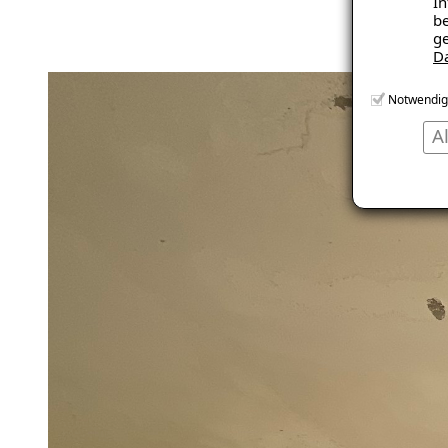
In
be
ge
D
Notwendig
A