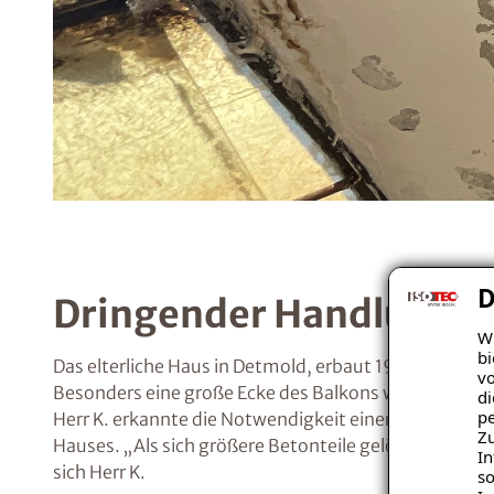
D
Dringender Handlungsb
Wi
bi
Das elterliche Haus in Detmold, erbaut 1970, zeigte 
vo
Besonders eine große Ecke des Balkons war betroffen
di
pe
Herr K. erkannte die Notwendigkeit einer umfassende
Zu
Hauses. „Als sich größere Betonteile gelöst hatten, w
In
sich Herr K.
so