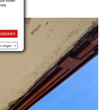
Sie ihnen
nste
ulassen
ls zeigen