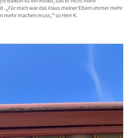
e Balkon ist ein Risiko, das er nicht mehr
it. „Für mich war das Haus meiner Eltern immer mehr
gen mehr machen muss,“ so Herr K.