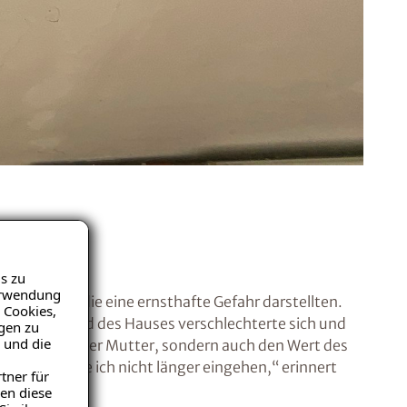
s zu
Verwendung
etonteile, die eine ernsthafte Gefahr darstellten.
 Cookies,
. Der Zustand des Hauses verschlechterte sich und
igen zu
 und die
icherheit seiner Mutter, sondern auch den Wert des
Risiko wollte ich nicht länger eingehen,“ erinnert
tner für
en diese