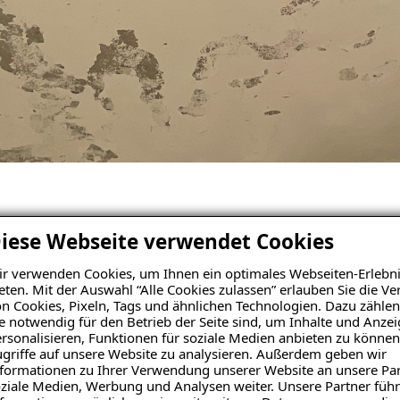
iese Webseite verwendet Cookies
edarf am Balkon
r verwenden Cookies, um Ihnen ein optimales Webseiten-Erlebni
eten. Mit der Auswahl “Alle Cookies zulassen” erlauben Sie die 
deutliche Schäden am Balkon. Frau K. entdeckte abgeplatzte B
n Cookies, Pixeln, Tags und ähnlichen Technologien. Dazu zählen
, wodurch das Sicherheitsgefühl stark beeinträchtigt wurde
e notwendig für den Betrieb der Seite sind, um Inhalte und Anze
rsonalisieren, Funktionen für soziale Medien anbieten zu können
n Sanierung. Der marode Balkon gefährdete nicht nur die S
griffe auf unsere Website zu analysieren. Außerdem geben wir
ar klar: Jetzt muss gehandelt werden – und zwar sofort! Das 
formationen zu Ihrer Verwendung unserer Website an unsere Par
ziale Medien, Werbung und Analysen weiter. Unsere Partner führ