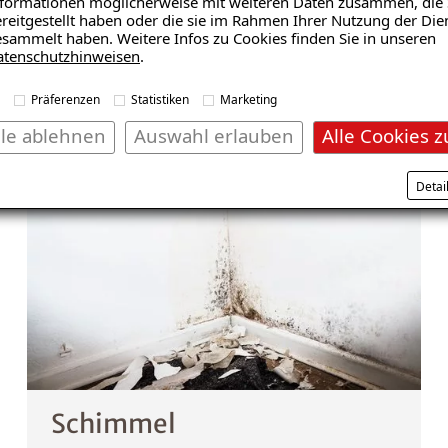
Spezialisten im Kampf gegen Feuchte- und Schimmel
formationen möglicherweise mit weiteren Daten zusammen, die 
reitgestellt haben oder die sie im Rahmen Ihrer Nutzung der Die
re zuverlässigen Mitarbeiter begleiten Sie von der 
sammelt haben. Weitere Infos zu Cookies finden Sie in unseren
folgreichen Sanierungslösung auf höchstem Qualitäts
atenschutzhinweisen
.
vertrauen auf unsere Kompetenz. Vertrauen Sie uns.
Präferenzen
Statistiken
Marketing
lle ablehnen
Auswahl erlauben
Alle Cookies z
Detai
Schimmel