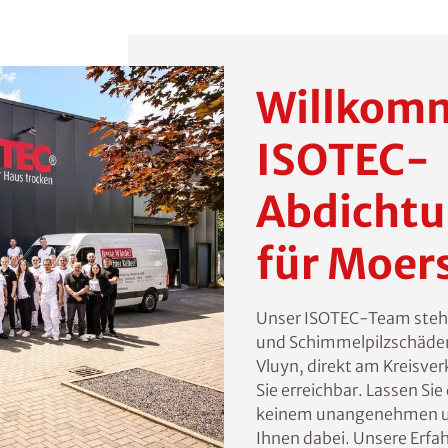
Willkomm
ISOTEC-
Abdichtu
für Moer
Unser ISOTEC-Team steht 
und Schimmelpilzschäden 
Vluyn, direkt am Kreisver
Sie erreichbar. Lassen S
keinem unangenehmen un
Ihnen dabei. Unsere Erfa