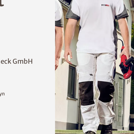
t
check GmbH
yn