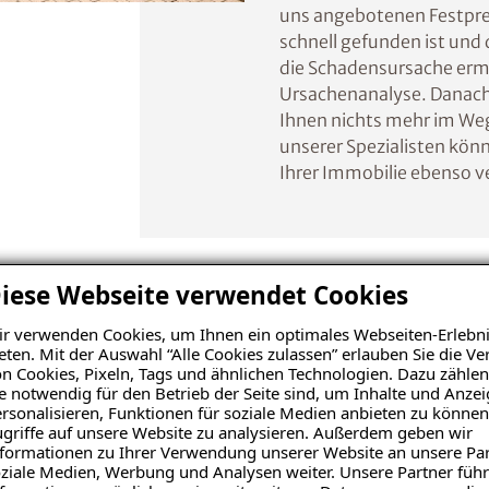
uns angebotenen Festprei
schnell gefunden ist und 
die Schadensursache ermit
Ursachenanalyse. Danach
Ihnen nichts mehr im Weg
unserer Spezialisten kön
Ihrer Immobilie ebenso v
iese Webseite verwendet Cookies
verstehen Ihr Problem
r verwenden Cookies, um Ihnen ein optimales Webseiten-Erlebni
ieten Ihnen erfolgreic
eten. Mit der Auswahl “Alle Cookies zulassen” erlauben Sie die 
n Cookies, Pixeln, Tags und ähnlichen Technologien. Dazu zählen
e notwendig für den Betrieb der Seite sind, um Inhalte und Anze
Lösungen.
rsonalisieren, Funktionen für soziale Medien anbieten zu können
griffe auf unsere Website zu analysieren. Außerdem geben wir
formationen zu Ihrer Verwendung unserer Website an unsere Par
ziale Medien, Werbung und Analysen weiter. Unsere Partner führ