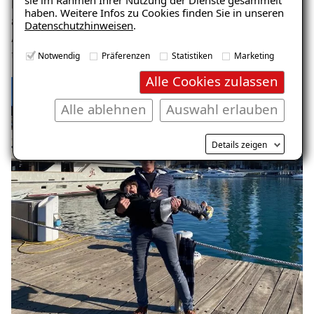
sie im Rahmen Ihrer Nutzung der Dienste gesammelt
Heißt: Björn hat heute in allen Bereichen
starke Leute,
haben. Weitere Infos zu Cookies finden Sie in unseren
auf die er sich verlassen kann
.
Datenschutzhinweisen
.
Aber wer jetzt denkt, er sitzt entspannt im Büro und
trinkt Kaffee, liegt daneben.
Notwendig
Präferenzen
Statistiken
Marketing
Alle Cookies zulassen
Alle ablehnen
Auswahl erlauben
Details zeigen