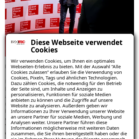
Diese Webseite verwendet
Cookies
Wir verwenden Cookies, um Ihnen ein optimales
Heute: Chef mit starkem Team
Webseiten-Erlebnis zu bieten. Mit der Auswahl “Alle
Cookies zulassen” erlauben Sie die Verwendung von
Cookies, Pixeln, Tags und ähnlichen Technologien.
Inzwischen sieht der Alltag etwas anders aus.
Dazu zählen Cookies, die notwendig für den Betrieb
Das Unternehmen ist gewachsen, das Team besteht
der Seite sind, um Inhalte und Anzeigen zu
personalisieren, Funktionen für soziale Medien
aus knapp 40 Mitarbeitern und viele Aufgaben sind auf
anbieten zu können und die Zugriffe auf unsere
mehrere Schultern verteilt.
Website zu analysieren. Außerdem geben wir
Die Bauleiter kümmern sich um Technik und Abläufe,
Informationen zu Ihrer Verwendung unserer Website
an unsere Partner für soziale Medien, Werbung und
die Büroleitung hält intern alles zusammen und im
Analysen weiter. Unsere Partner führen diese
Vertrieb sind Kollegen unterwegs, die die Kunden vor
Informationen möglicherweise mit weiteren Daten
Ort beraten.
zusammen, die Sie ihnen bereitgestellt haben oder die