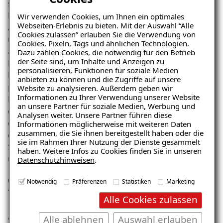
seine Stärke. Seine Arbeit wirkt fast wie aus dem
Lehrbuch, nur eben mit echter Baustellenpraxis.
Wir verwenden Cookies, um Ihnen ein optimales
Webseiten-Erlebnis zu bieten. Mit der Auswahl “Alle
Am liebsten arbeitet Sebastian draußen oder
Cookies zulassen” erlauben Sie die Verwendung von
übernimmt Putzarbeiten. Mit „draußen“ meint er vor
Cookies, Pixeln, Tags und ähnlichen Technologien.
allem unsere
Außenabdichtung
oder
Dazu zählen Cookies, die notwendig für den Betrieb
der Seite sind, um Inhalte und Anzeigen zu
Balkonsanierungen mit Flüssigkunststoff
. Besonders
personalisieren, Funktionen für soziale Medien
bei den Arbeiten mit Flüssigkunst ist sauberes,
anbieten zu können und die Zugriffe auf unsere
präzises Arbeiten besonders wichtig. Hier kann er seine
Website zu analysieren. Außerdem geben wir
Informationen zu Ihrer Verwendung unserer Website
Erfahrung und sein Gefühl für Oberflächen perfekt
an unsere Partner für soziale Medien, Werbung und
einbringen. Am Ende entsteht nicht nur eine technisch
Analysen weiter. Unsere Partner führen diese
einwandfreie Abdichtung, sondern auch ein Ergebnis,
Informationen möglicherweise mit weiteren Daten
zusammen, die Sie ihnen bereitgestellt haben oder die
das optisch überzeugt.
sie im Rahmen Ihrer Nutzung der Dienste gesammelt
Seit diesem Jahr ist er gemeinsam mit
Aptula
im Team
haben. Weitere Infos zu Cookies finden Sie in unseren
unterwegs. Ein Duo, das sich bestens ergänzt.
Datenschutzhinweisen
.
Gefunden über Instagram, geblieben wegen des
Notwendig
Präferenzen
Statistiken
Marketing
Teams
Alle Cookies zulassen
Auf ISOTEC aufmerksam geworden ist Sebastian ganz
Alle ablehnen
Auswahl erlauben