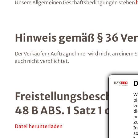
Unsere Allgemeinen Geschäftsbedingungen stehen
Hinweis gemäß § 36 Ver
Der Verkäufer / Auftragnehmer wird nicht an einem S
auch nicht verpflichtet.
D
Freistellungsbescheini
Wi
bi
vo
48 B ABS. 1 Satz 1 des
di
pe
Zu
Datei herunterladen
In
so