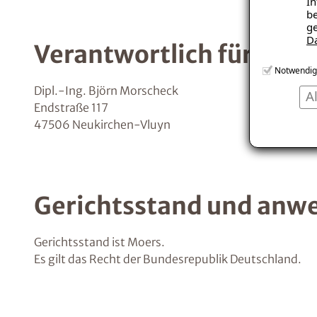
In
be
ge
D
Verantwortlich für den 
Notwendig
Dipl.-Ing. Björn Morscheck
A
Endstraße 117
47506 Neukirchen-Vluyn
Gerichtsstand und anw
Gerichtsstand ist Moers.
Es gilt das Recht der Bundesrepublik Deutschland.