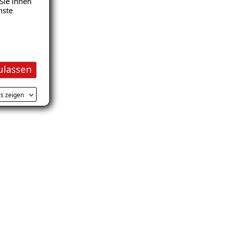
Sie ihnen
nste
V
ulassen
ls zeigen