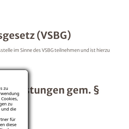
sgesetz (VSBG)
stelle im Sinne des VSBG teilnehmen und ist hierzu
Bauleistungen gem. §
s zu
Verwendung
 Cookies,
igen zu
 und die
tner für
en diese