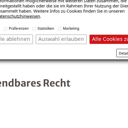
formationen möglicherweise mit weiteren Daten zusammen, die 
reitgestellt haben oder die sie im Rahmen Ihrer Nutzung der Die
sammelt haben. Weitere Infos zu Cookies finden Sie in unseren
atenschutzhinweisen
.
Inhalt nach § 55 ABS. 2 RST
Präferenzen
Statistiken
Marketing
lle ablehnen
Auswahl erlauben
Alle Cookies z
Detai
endbares Recht