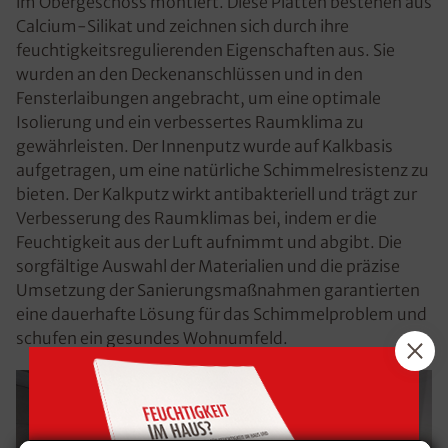
im Obergeschoss montiert. Diese Platten bestehen aus
Calcium-Silikat und zeichnen sich durch ihre
feuchtigkeitsregulierenden Eigenschaften aus. Sie
wurden an den Deckenanschlüssen und in den
Fensterlaibungen angebracht, um eine optimale
Isolierung und ein verbessertes Raumklima zu
gewährleisten. Der Innenputz wurde auf Kalkbasis
aufgetragen, um eine natürliche Schimmelresistenz zu
bieten. Der Kalkputz wirkt antibakteriell und trägt zur
Verbesserung des Raumklimas bei, indem er die
Feuchtigkeit aus der Luft aufnimmt und abgibt. Die
sorgfältige Auswahl der Materialien und die präzise
Umsetzung der Sanierungsmaßnahmen garantierten
eine dauerhafte Lösung für das Schimmelproblem und
schufen ein gesundes Wohnumfeld.