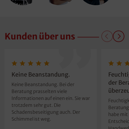
Wir suchen
Dich!
Kunden über uns
Keine Beanstandung.
Feuchti
der Ber
Keine Beanstandung. Bei der
überzeu
Beratung prasselten viele
Informationen auf einen ein. Sie war
Feuchtigk
trotzdem sehr gut. Die
Beratung 
Schadensbeseitigung auch. Der
habe mit 
Schimmel ist weg.
Entscheid
Handwerk