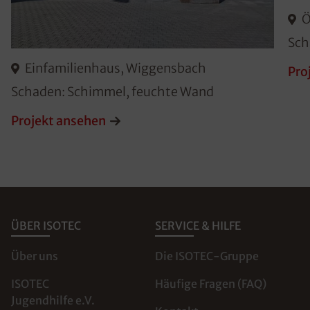
Ö
Sch
Einfamilienhaus, Wiggensbach
Pro
Schaden: Schimmel, feuchte Wand
Projekt ansehen
ÜBER ISOTEC
SERVICE & HILFE
Über uns
Die ISOTEC-Gruppe
ISOTEC
Häufige Fragen (FAQ)
Jugendhilfe e.V.