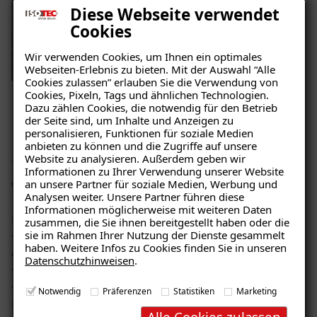
Diese Webseite verwendet
Cookies
Wir verwenden Cookies, um Ihnen ein optimales
Webseiten-Erlebnis zu bieten. Mit der Auswahl “Alle
Cookies zulassen” erlauben Sie die Verwendung von
Cookies, Pixeln, Tags und ähnlichen Technologien.
Dazu zählen Cookies, die notwendig für den Betrieb
der Seite sind, um Inhalte und Anzeigen zu
personalisieren, Funktionen für soziale Medien
Das Ergebnis: Erfolgreiche
anbieten zu können und die Zugriffe auf unsere
Website zu analysieren. Außerdem geben wir
Sanierung und verbesserte
Ratgeber „Sofort-Tipps gegen
Informationen zu Ihrer Verwendung unserer Website
Feuchtigkeit“
an unsere Partner für soziale Medien, Werbung und
Wohnqualität
Analysen weiter. Unsere Partner führen diese
– jetzt kostenlos
Informationen möglicherweise mit weiteren Daten
Nach Abschluss der Sanierungsarbeiten präsentiert
zusammen, die Sie ihnen bereitgestellt haben oder die
herunterladen!
sie im Rahmen Ihrer Nutzung der Dienste gesammelt
sich das Mehrgenerationenhaus in Fischen in einem
haben. Weitere Infos zu Cookies finden Sie in unseren
deutlich verbesserten Zustand. Die ehemals
Datenschutzhinweisen
.
schimmelbefallenen Räume sind nun hygienisch
sauber und der Schimmel wurde vollständig beseitigt.
E-Mail eingeben
Notwendig
Präferenzen
Statistiken
Marketing
Dank der installierten Klimaplatten hat sich das
Alle Cookies zulassen