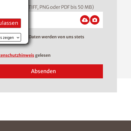
ormat: JPEG, TIFF, PNG oder PDF bis 50 MB)
ulassen
tangaben. Ihre Daten werden von uns stets
ls zeigen
lich behandelt.
enschutzhinweis
gelesen
Absenden