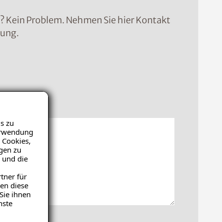
n? Kein Problem. Nehmen Sie hier Kontakt
sung.
icht
s zu
Verwendung
 Cookies,
igen zu
 und die
tner für
en diese
Sie ihnen
nste
hochladen