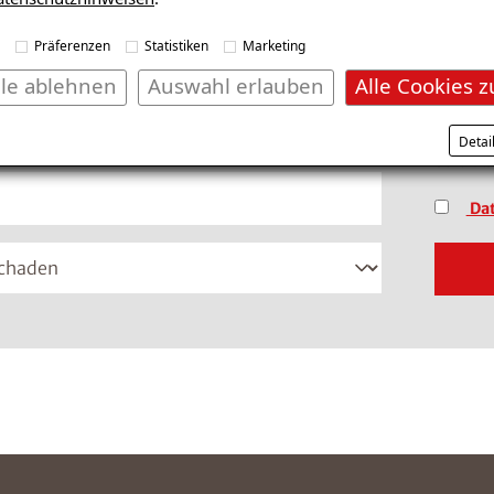
fonnummer im Format +49 8001121129 ein
(Dateif
Präferenzen
Statistiken
Marketing
lle ablehnen
Auswahl erlauben
Alle Cookies z
*Pflich
Detai
vertrau
Dat