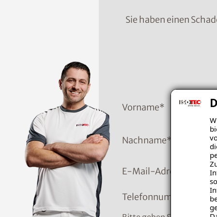
Sie haben einen Schad
D
Vorname
*
Wi
bi
vo
Nachname
*
di
pe
Zu
E-Mail-Adresse
In
so
In
Telefonnummer
*
be
ge
D