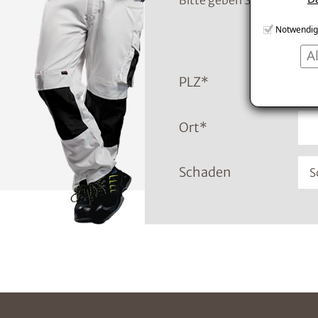
Bitte geben Sie die Tele
Notwendig
A
PLZ
*
Ort
*
Schaden