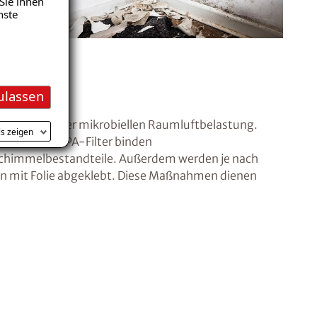
Sie ihnen
nste
en
ulassen
 Reduzierung der mikrobiellen Raumluftbelastung.
ls zeigen
peziellem HEPA-Filter binden
chimmelbestandteile. Außerdem werden je nach
hen mit Folie abgeklebt. Diese Maßnahmen dienen