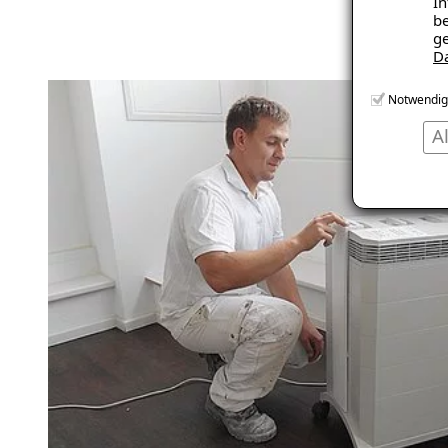
In
be
ge
D
Notwendig
A