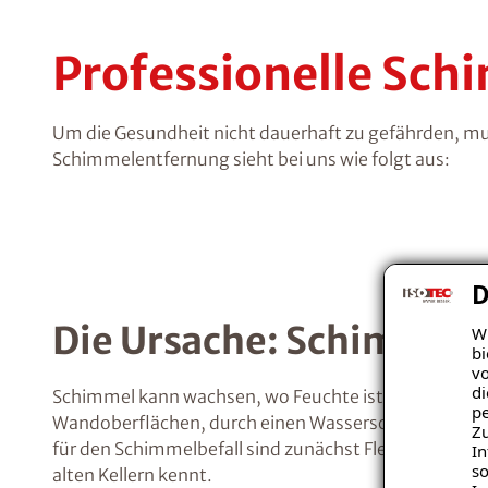
Professionelle Sc
Um die Gesundheit nicht dauerhaft zu gefährden, mu
Schimmelentfernung sieht bei uns wie folgt aus:
D
Die Ursache: Schimmel
Wi
bi
vo
di
Schimmel kann wachsen, wo Feuchte ist. Diese kann 
pe
Wandoberflächen, durch einen Wasserschaden oder 
Zu
für den Schimmelbefall sind zunächst Flecken, verb
In
so
alten Kellern kennt.