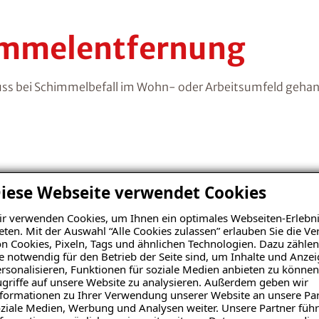
himmelentfernung
ss bei Schimmelbefall im Wohn- oder Arbeitsumfeld gehand
iese Webseite verwendet Cookies
schaden
r verwenden Cookies, um Ihnen ein optimales Webseiten-Erlebni
eten. Mit der Auswahl “Alle Cookies zulassen” erlauben Sie die 
n Cookies, Pixeln, Tags und ähnlichen Technologien. Dazu zählen
e notwendig für den Betrieb der Seite sind, um Inhalte und Anze
z.B. durch Kondensation der Luftfeuchte an kalten
rsonalisieren, Funktionen für soziale Medien anbieten zu können
eine defekte Gebäudeabdichtung entstehen. Typisch
griffe auf unsere Website zu analysieren. Außerdem geben wir
unden mit einem muffigen Geruch, wie man ihn aus
formationen zu Ihrer Verwendung unserer Website an unsere Par
ziale Medien, Werbung und Analysen weiter. Unsere Partner führ