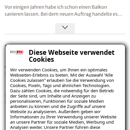
Vor einigen Jahren habe ich schon einen Balkon
sanieren lassen. Bei dem neuen Auftrag handelte es
sich um den Boden der Garage. Wieder in allen Punkten
perfekt. Isotec ist zwar vielleicht teurer, doch ich
glaube, das rentiert sich .
Schnelle Sanierung im Wohnzimmer
Diese Webseite verwendet
und Keller, alles bestens!
Cookies
Ort: 87719 Mindelheim
Wir verwenden Cookies, um Ihnen ein optimales
Kunde: Herr . R.
Webseiten-Erlebnis zu bieten. Mit der Auswahl “Alle
Cookies zulassen” erlauben Sie die Verwendung von
Cookies, Pixeln, Tags und ähnlichen Technologien.
Dazu zählen Cookies, die notwendig für den Betrieb
Eure Jungs sind im Haus rumgewuselt. So schnell
der Seite sind, um Inhalte und Anzeigen zu
personalisieren, Funktionen für soziale Medien
konnte man gar nicht gucken. Ruckzuck war die
anbieten zu können und die Zugriffe auf unsere
Sanierung im Wohnzimmer und Kellerbereich erledigt.
Website zu analysieren. Außerdem geben wir
Bis auf eine Stelle im Wohnzimmer ist schon alles gut
Informationen zu Ihrer Verwendung unserer Website
an unsere Partner für soziale Medien, Werbung und
durchgetrocknet.
Analysen weiter. Unsere Partner führen diese