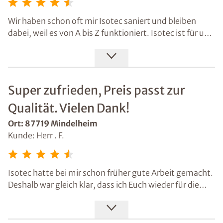
Wir haben schon oft mir Isotec saniert und bleiben
dabei, weil es von A bis Z funktioniert. Isotec ist für uns
ein verlässlicher Partner. Die Beratung ist immer top,
Wirksamkeit ist erwiesen und die Handwerker wissen,
was sie tun.
Super zufrieden, Preis passt zur
Qualität. Vielen Dank!
Ort: 87719 Mindelheim
Kunde: Herr . F.
Isotec hatte bei mir schon früher gute Arbeit gemacht.
Deshalb war gleich klar, dass ich Euch wieder für die
nächste Sanierung nehme. Der Preis passt zur Qualität.
Wieder super zufrieden. Vielen Dank.