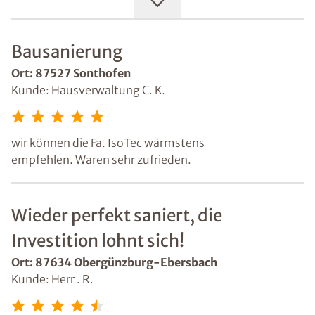
gemeinsam zur vollsten Zufriedenheit der
Wohnungseigentümer lösen können:
- Gebäudeabdichtung an einem MFH, welches direkt
Bausanierung
an einem Bachlauf steht.
- Abdichtung von einem Kellergeschoß in einem MFH
Ort: 87527 Sonthofen
nach aufsteigender Feuchtigkeit
Kunde: Hausverwaltung C. K.
- Schimmelsanierung im Dachgeschoß MFH
- Sockelsanierung bei einem EFH
- Gebäudeabdichtung in einer öffentlichen
wir können die Fa. IsoTec wärmstens
Großgarage
empfehlen. Waren sehr zufrieden.
- Gebäudeabdichtung einer TG in einem MFH
uvm.
Klare Kostentransparenz und die Preise wurden immer
Wieder perfekt saniert, die
eingehalten.
Investition lohnt sich!
100% Empfehlung
Ort: 87634 Obergünzburg-Ebersbach
Kunde: Herr . R.