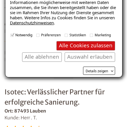
Informationen möglicherweise mit weiteren Daten
Zufrieden mit Beratung, einige
zusammen, die Sie ihnen bereitgestellt haben oder die
sie im Rahmen Ihrer Nutzung der Dienste gesammelt
Probleme beim Balkon.
haben. Weitere Infos zu Cookies finden Sie in unseren
Datenschutzhinweisen
.
Ort: 87471 Durach
Kunde: Herr . A.
Notwendig
Präferenzen
Statistiken
Marketing
Alle Cookies zulassen
Die sorgfältige Arbeitsweise und die anschauliche
Alle ablehnen
Auswahl erlauben
Beratung haben wir richtig gut gefallen. Bis auf ein
paar Probleme beim Wiederanbau des Balkons bin ich
Details zeigen
sehr zufrieden. Ich habe Boden und Geländer von
Isotec erneuert lassen.
Isotec: Verlässlicher Partner für
erfolgreiche Sanierung.
Ort: 87493 Lauben
Kunde: Herr . T.