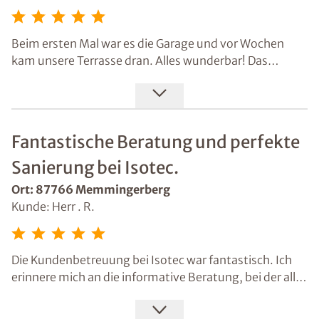
Beim ersten Mal war es die Garage und vor Wochen
kam unsere Terrasse dran. Alles wunderbar! Das
Isotec-Team ist durch die Bank weg kompetent und
überaus freundlich. Zudem in der Ausführung der
Sanierungsarbeiten sehr sorgfältig mit größtmöglicher
Sauberkeit!
Fantastische Beratung und perfekte
Sanierung bei Isotec.
Ort: 87766 Memmingerberg
Kunde: Herr . R.
Die Kundenbetreuung bei Isotec war fantastisch. Ich
erinnere mich an die informative Beratung, bei der alles
super abgeklärt wurde. Die Sanierung ist sauber und
ordentlich umgesetzt worden. Für mich ist das