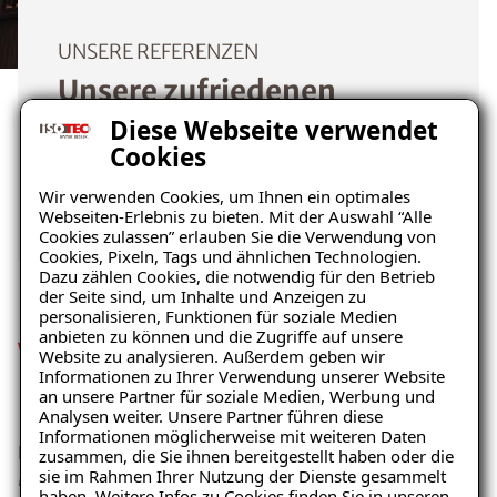
UNSERE REFERENZEN
Unsere zufriedenen
Kunden im Raum Kempten
Diese Webseite verwendet
Cookies
Mehr erfahren
Wir verwenden Cookies, um Ihnen ein optimales
Webseiten-Erlebnis zu bieten. Mit der Auswahl “Alle
Cookies zulassen” erlauben Sie die Verwendung von
Cookies, Pixeln, Tags und ähnlichen Technologien.
Dazu zählen Cookies, die notwendig für den Betrieb
der Seite sind, um Inhalte und Anzeigen zu
personalisieren, Funktionen für soziale Medien
anbieten zu können und die Zugriffe auf unsere
Wie Sie effektiv Echten
Website zu analysieren. Außerdem geben wir
Informationen zu Ihrer Verwendung unserer Website
Hausschwamm vorbeugen
Ratgeber „Schimmel“
an unsere Partner für soziale Medien, Werbung und
Analysen weiter. Unsere Partner führen diese
– jetzt kostenlos erhalten!
Informationen möglicherweise mit weiteren Daten
Da der Echte Hausschwamm nur bei einem erhöhten
zusammen, die Sie ihnen bereitgestellt haben oder die
sie im Rahmen Ihrer Nutzung der Dienste gesammelt
Maß an Feuchtigkeit in Gebäuden entsteht, ist es am
haben. Weitere Infos zu Cookies finden Sie in unseren