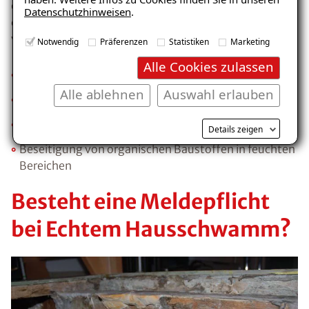
effektivsten, die
Feuchteursache
zu beseitigen. Um
Datenschutzhinweisen
.
E-Mail eingeben
die Bildung des Echten Hausschwammes zu
verhindern helfen folgende Maßnahmen:
Notwendig
Präferenzen
Statistiken
Marketing
Alle Cookies zulassen
Ausreichende Trocknung von Wasserschäden
Alle ablehnen
Auswahl erlauben
Angemessene Trocknungsphase bei Neubauten
Kostenlosen Ratgeber anfordern
Verhinderung des Feuchteeintritts
Details zeigen
Voraussetzung für den Erhalt des kostenfreien
Beseitigung von organischen Baustoffen in feuchten
Ratgebers ist die Anmeldung zu unserem Newsletter.
Bereichen
Besteht eine Meldepflicht
bei Echtem Hausschwamm?