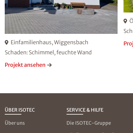
Ö
Sch
Einfamilienhaus, Wiggensbach
Pro
Schaden: Schimmel, feuchte Wand
Projekt ansehen
ÜBER ISOTEC
SERVICE & HILFE
Über uns
Die ISOTEC-Gruppe