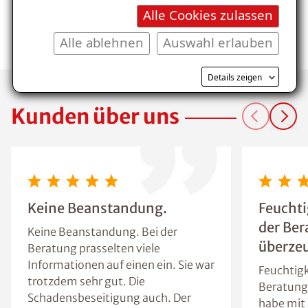
Alle Cookies zulassen
Wir suchen
Alle ablehnen
Auswahl erlauben
Dich!
Details zeigen
Kunden über uns
Keine Beanstandung.
Feuchti
der Ber
Keine Beanstandung. Bei der
überzeu
Beratung prasselten viele
Informationen auf einen ein. Sie war
Feuchtigk
trotzdem sehr gut. Die
Beratung 
Schadensbeseitigung auch. Der
habe mit 