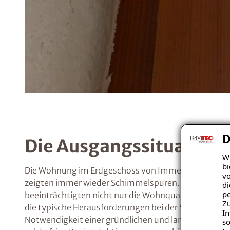
D
Die Ausgangssituation 
Wi
bi
Die Wohnung im Erdgeschoss von Immenstadt-Rauhe
vo
zeigten immer wieder Schimmelspuren. Trotz mehrfa
di
pe
beeinträchtigten nicht nur die Wohnqualität, sonder
Zu
die typische Herausforderungen bei der Sanierung dars
In
Notwendigkeit einer gründlichen und langfristigen 
so