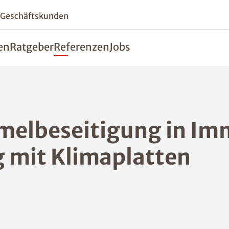
 Geschäftskunden
en
Ratgeber
Referenzen
Jobs
melbeseitigung in Im
g mit Klimaplatten