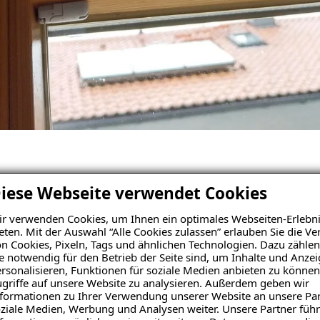
iese Webseite verwendet Cookies
in Immenstadt: Schimmel a
r verwenden Cookies, um Ihnen ein optimales Webseiten-Erlebni
eten. Mit der Auswahl “Alle Cookies zulassen” erlauben Sie die 
nzell war von wiederkehrendem Schimmelbefall betroffen
n Cookies, Pixeln, Tags und ähnlichen Technologien. Dazu zählen
cher eigener Reinigungsversuche kehrte der Schimmel reg
e notwendig für den Betrieb der Seite sind, um Inhalte und Anze
rsonalisieren, Funktionen für soziale Medien anbieten zu können
n erhöhten auch die Besorgnis der Mieter über mögliche ge
griffe auf unsere Website zu analysieren. Außerdem geben wir
tellt, erforderte eine professionelle Lösung. Die Immobilie, 
formationen zu Ihrer Verwendung unserer Website an unsere Par
Sanierungslösung auf. Die drängende Frage war, wie der Sch
ziale Medien, Werbung und Analysen weiter. Unsere Partner führ