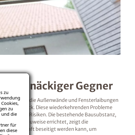
ls hartnäckiger Gegner
s zu
Verwendung
. Besonders die Außenwände und Fensterlaibungen
 Cookies,
elmäßig zurück. Diese wiederkehrenden Probleme
igen zu
 und die
sundheitliche Risiken. Die bestehende Bausubstanz,
in solider Bauweise errichtet, zeigt die
tner für
immel dauerhaft beseitigt werden kann, um
en diese