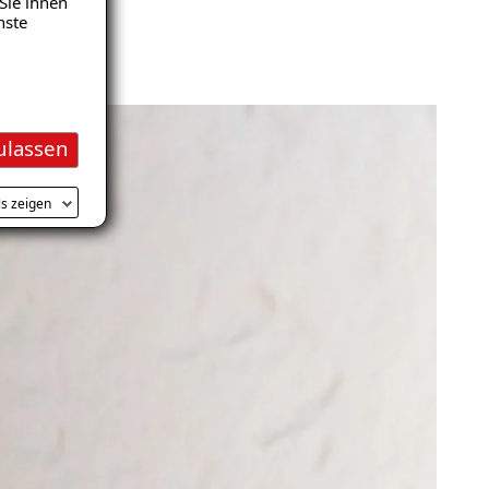
Sie ihnen
nste
ulassen
ls zeigen