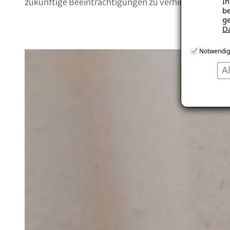
In
zukünftige Beeinträchtigungen zu verhindern.
be
ge
D
Notwendig
A