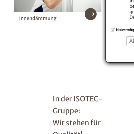
In
be
ge
D
Innendämmung
Notwendig
Trocknu
A
In der ISOTEC-
Gruppe:
Wir stehen für