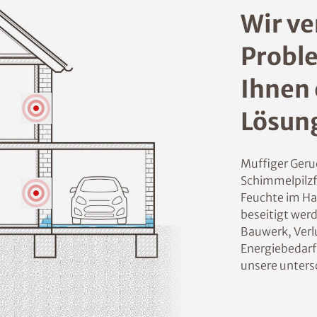
Wir ve
Proble
Ihnen 
Lösun
Muffiger Geru
Schimmelpilzf
Feuchte im Ha
beseitigt wer
Bauwerk, Verl
Energiebedarf
unsere unters