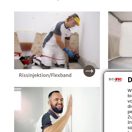
Kellerb
Rissinjektion/Flexband
D
Wi
bi
vo
di
pe
Zu
In
so