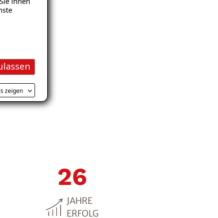
Sie ihnen
nste
ulassen
ls zeigen
30
JAHRE
ERFOLG