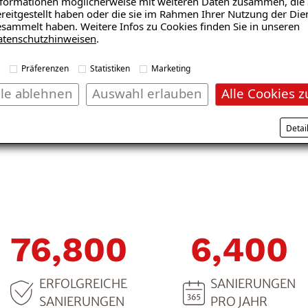
formationen möglicherweise mit weiteren Daten zusammen, die 
reitgestellt haben oder die sie im Rahmen Ihrer Nutzung der Die
sammelt haben. Weitere Infos zu Cookies finden Sie in unseren
atenschutzhinweisen
.
Kellerdeckendämmung
Präferenzen
Statistiken
Marketing
ngssystem
lle ablehnen
Auswahl erlauben
Alle Cookies z
Detai
117,600
9,800
ERFOLGREICHE
SANIERUNGEN
SANIERUNGEN
PRO JAHR