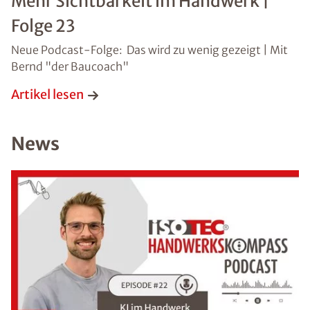
Mehr Sichtbarkeit im Handwerk |
Folge 23
Neue Podcast-Folge: Das wird zu wenig gezeigt | Mit
Bernd "der Baucoach"
Artikel lesen
News
Bild hochladen
(Dateiformat: JPEG, TIFF, PNG oder PDF bis 50
MB)
*Pflichtangaben. Ihre Daten werden von uns stets
vertraulich behandelt.
Datenschutzhinweis
gelesen