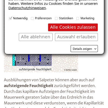
haben. Weitere Infos zu Cookies finden Sie in unseren
Datenschutzhinweisen
.
E-Mail eingeben
Notwendig
Präferenzen
Statistiken
Marketing
Alle Cookies zulassen
Alle ablehnen
Auswahl erlauben
Kostenlosen Ratgeber anfordern
Details zeigen
Voraussetzung für den Erhalt des kostenfreien
Ratgebers ist die Anmeldung zu unserem Newsletter.
Ausblühungen von Salpeter können aber auch auf
aufsteigende Feuchtigkeit
zurückgeführt werden.
Durch das kapillare Aufsteigen der Feuchtigkeit im
Mauerwerk geraten Salze über das Erdreich in das
Mauerwerk und diese verdunsten, wenn die Kapillarität