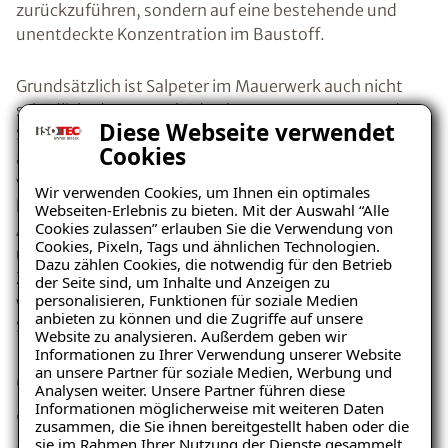
zurückzuführen, sondern auf eine bestehende und
unentdeckte Konzentration im Baustoff.
Grundsätzlich ist Salpeter im Mauerwerk auch nicht
schädlich, denn zu Schäden kommt es erst, wenn der
Diese Webseite verwendet
Salpeter Feuchtigkeit aufnimmt, daraufhin
Cookies
auskristallisiert und sich somit ausdehnt. Die Fähigkeit
von Salpeter Luftfeuchtigkeit aufzunehmen,
Wir verwenden Cookies, um Ihnen ein optimales
bezeichnet man hygroskopische Feuchte. Bei der
Webseiten-Erlebnis zu bieten. Mit der Auswahl “Alle
Cookies zulassen” erlauben Sie die Verwendung von
Auskristallisation vergrößert Salpeter sein Volumen
Cookies, Pixeln, Tags und ähnlichen Technologien.
und lässt somit den
Putz abplatzen
. Der kristalline
Dazu zählen Cookies, die notwendig für den Betrieb
Zustand des Salpeters schlägt sich optisch wie ein
der Seite sind, um Inhalte und Anzeigen zu
personalisieren, Funktionen für soziale Medien
weißer Flaum dar und wird deshalb oft mit
anbieten zu können und die Zugriffe auf unsere
Schimmelpilzen verwechselt.
Website zu analysieren. Außerdem geben wir
Ratgeber „Sofort-Tipps bei
Informationen zu Ihrer Verwendung unserer Website
Mögliche Ursache: Kapillar
Salpeter“
an unsere Partner für soziale Medien, Werbung und
Analysen weiter. Unsere Partner führen diese
– jetzt kostenlos
aufsteigende Feuchtigkeit
Informationen möglicherweise mit weiteren Daten
zusammen, die Sie ihnen bereitgestellt haben oder die
herunterladen!
sie im Rahmen Ihrer Nutzung der Dienste gesammelt