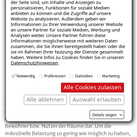
der Seite sind, um Inhalte und Anzeigen zu
personalisieren, Funktionen für soziale Medien
anbieten zu können und die Zugriffe auf unsere
Website zu analysieren. Außerdem geben wir
Ratgeber „Sofort-Tipps gegen
Informationen zu Ihrer Verwendung unserer Website
Feuchtigkeit“
an unsere Partner für soziale Medien, Werbung und
Analysen weiter. Unsere Partner führen diese
– jetzt kostenlos
Informationen möglicherweise mit weiteren Daten
zusammen, die Sie ihnen bereitgestellt haben oder die
herunterladen!
sie im Rahmen Ihrer Nutzung der Dienste gesammelt
haben. Weitere Infos zu Cookies finden Sie in unseren
Datenschutzhinweisen
.
E-Mail eingeben
Notwendig
Präferenzen
Statistiken
Marketing
Alle Cookies zulassen
Alle ablehnen
Auswahl erlauben
Bereits nach 10 bis 14 Tagen können sich in der
durchfeuchteten Dämmung Schimmelpilze gebildet
Kostenlosen Ratgeber anfordern
Details zeigen
haben. Diese stellen eine gesundheitliche Gefahr für die
Bewohner bzw. Nutzer der Räume dar. Um die
Voraussetzung für den Erhalt des kostenfreien
mikrobielle Belastung so gering wie möglich zu halten,