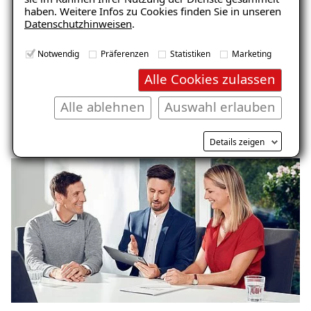
haben. Weitere Infos zu Cookies finden Sie in unseren
Wir sind TÜV Rheinland geprüft und
Datenschutzhinweisen
.
verfügen deswegen über das Zertifikat als
„überwachter Betrieb für
Notwendig
Präferenzen
Statistiken
Marketing
Bauwerksabdichtungen“.
Alle Cookies zulassen
Alle ablehnen
Auswahl erlauben
Details zeigen