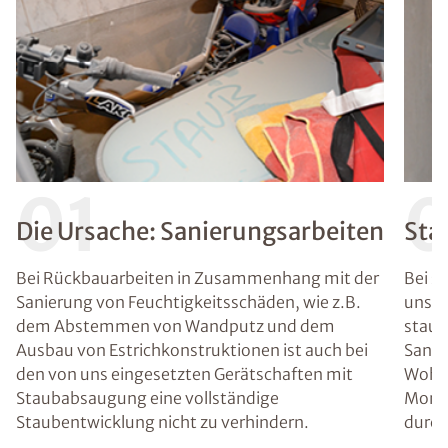
01
Die Ursache: Sanierungsarbeiten
Sta
Bei Rückbauarbeiten in Zusammenhang mit der
Bei s
Sanierung von Feuchtigkeitsschäden, wie z.B.
unser
dem Abstemmen von Wandputz und dem
staub
Ausbau von Estrichkonstruktionen ist auch bei
Sanie
den von uns eingesetzten Gerätschaften mit
Wohnb
Staubabsaugung eine vollständige
Monta
Staubentwicklung nicht zu verhindern.
durch