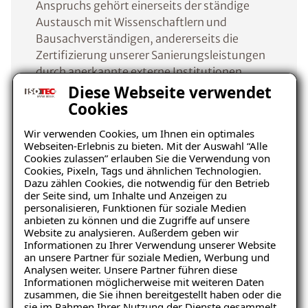
Anspruchs gehört einerseits der ständige
Austausch mit Wissenschaftlern und
Bausachverständigen, andererseits die
Zertifizierung unserer Sanierungsleistungen
durch anerkannte externe Institutionen.
Diese Webseite verwendet
Cookies
So lassen wir die Qualität unserer
Dienstleistungen regelmäßig durch den TÜV
Wir verwenden Cookies, um Ihnen ein optimales
Rheinland überwachen. Neben der Prüfung
Webseiten-Erlebnis zu bieten. Mit der Auswahl “Alle
der technischen Ausstattung, wird die
Cookies zulassen” erlauben Sie die Verwendung von
Cookies, Pixeln, Tags und ähnlichen Technologien.
prinzipielle Eignung des Unternehmens
Dazu zählen Cookies, die notwendig für den Betrieb
beurteilt. Zudem muss mindestens ein
der Seite sind, um Inhalte und Anzeigen zu
bauleitender Mitarbeiter eine theoretische
personalisieren, Funktionen für soziale Medien
anbieten zu können und die Zugriffe auf unsere
TÜV-Prüfung bestehen. Sind diese
Website zu analysieren. Außerdem geben wir
Voraussetzungen erfüllt, besucht ein TÜV-
Informationen zu Ihrer Verwendung unserer Website
Ingenieur mindestens einmal jährlich den
an unsere Partner für soziale Medien, Werbung und
Analysen weiter. Unsere Partner führen diese
ISOTEC-Fachbetrieb auf einer Baustelle und
Informationen möglicherweise mit weiteren Daten
überprüft dabei verschiedene Gewerke.
zusammen, die Sie ihnen bereitgestellt haben oder die
sie im Rahmen Ihrer Nutzung der Dienste gesammelt