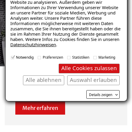
Website zu analysieren. Außerdem geben wir
Ratgeber „Sofort-Tipps gegen
Informationen zu Ihrer Verwendung unserer Website
Feuchtigkeit“
an unsere Partner für soziale Medien, Werbung und
Analysen weiter. Unsere Partner führen diese
– jetzt kostenlos
Informationen möglicherweise mit weiteren Daten
zusammen, die Sie ihnen bereitgestellt haben oder die
herunterladen!
sie im Rahmen Ihrer Nutzung der Dienste gesammelt
haben. Weitere Infos zu Cookies finden Sie in unseren
Datenschutzhinweisen
.
E-Mail eingeben
Notwendig
Präferenzen
Statistiken
Marketing
GARAGENSANIERUNG REFERENZEN
Alle Cookies zulassen
ANSEHEN
Unsere zufriedenen
Alle ablehnen
Auswahl erlauben
Kunden im Raum Wesel
Kostenlosen Ratgeber anfordern
Details zeigen
Mehr erfahren
Voraussetzung für den Erhalt des kostenfreien
Ratgebers ist die Anmeldung zu unserem Newsletter.