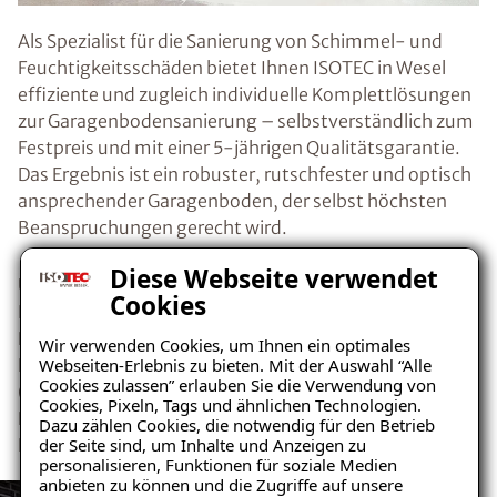
Als Spezialist für die Sanierung von Schimmel- und
Feuchtigkeitsschäden bietet Ihnen ISOTEC in Wesel
effiziente und zugleich individuelle Komplettlösungen
zur Garagenbodensanierung – selbstverständlich zum
Festpreis und mit einer 5-jährigen Qualitätsgarantie.
Das Ergebnis ist ein robuster, rutschfester und optisch
ansprechender Garagenboden, der selbst höchsten
Beanspruchungen gerecht wird.
Diese Webseite verwendet
Unser speziell konzipiertes dünnschichtiges
Cookies
Beschichtungssystem sorgt dabei für eine optimale
Haftung zwischen Belag und Untergrund. Neben der
Wir verwenden Cookies, um Ihnen ein optimales
Webseiten-Erlebnis zu bieten. Mit der Auswahl “Alle
Erneuerung des Garagenbodens umfasst die Sanierung
Cookies zulassen” erlauben Sie die Verwendung von
(bei Bedarf) auch die Beseitigung übriger
Cookies, Pixeln, Tags und ähnlichen Technologien.
Feuchtigkeitsquellen. Auch bereits bestehende
Dazu zählen Cookies, die notwendig für den Betrieb
der Seite sind, um Inhalte und Anzeigen zu
Feuchtigkeitsschäden werden dabei von uns behoben.
personalisieren, Funktionen für soziale Medien
anbieten zu können und die Zugriffe auf unsere