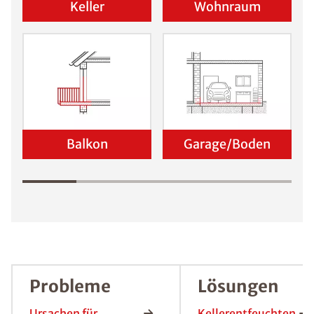
Schadensanalyse erhalten
Wo befindet sich der Schaden?
Keller
Wohnraum
Balkon
Garage/Boden