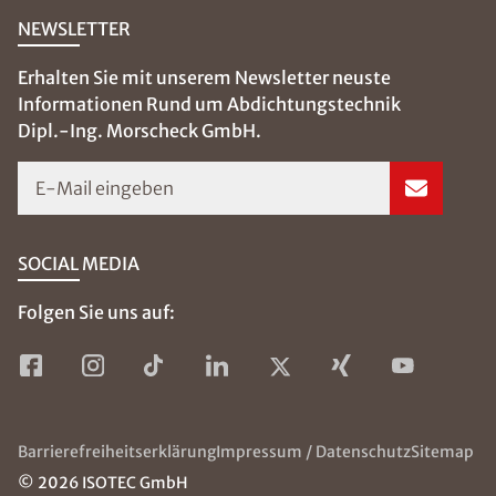
Zedernweg 81
46487 Wesel
0281 - 29 747
wesel@isotec.de
Björn Morscheck
Geschäftsführer & Inhaber