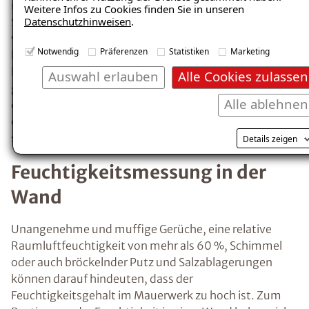
Wänden oder der Decke kondensiert. Ein erstes
Weitere Infos zu Cookies finden Sie in unseren
Anzeichen für übermäßige Feuchtigkeit ist
Datenschutzhinweisen
.
Kondensat, z.B. beschlagene Fenster.
Notwendig
Präferenzen
Statistiken
Marketing
Richtiges Heizen und Lüften minimiert das
Risiko der
Entstehung von Kondenswasser
Auswahl erlauben
Alle Cookies zulassen
und feuchten Wänden.
Alle ablehnen
Wie kann man
Details zeigen
Feuchtigkeitsprobleme
ausfindig machen und
effektiv beheben?
Insbesondere nach einem größeren
Wasserschaden ist es erforderlich, die
betroffenen Räume so schnell wie möglich
trockenzulegen, um der Entstehung von
Schimmel und weiteren Feuchtigkeitsschäden