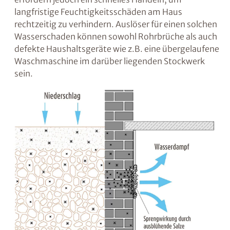
die Wand ein, ist dies meist ein Indiz für eine
fehlende oder unzureichende vertikale
Abdichtung. Feuchtigkeit kann jedoch auch
von unten, d.h. über die miteinander
verbundenen Baustoffporen aufsteigen. Diese
„kapillar aufsteigende“ Feuchtigkeit ist in
vielen Fällen der Grund für
Feuchtigkeitsprobleme in erdberührten
Räumen wie dem Keller. Es kann auch
kondensationsbedingte Feuchtigkeit an
Wärmebrücken entstehen.
Wasserschäden
treten meist unerwartet auf,
erfordern jedoch ein schnelles Handeln, um
langfristige Feuchtigkeitsschäden am Haus
rechtzeitig zu verhindern. Auslöser für einen
solchen Wasserschaden können sowohl
Rohrbrüche als auch defekte Haushaltsgeräte
wie z.B. eine übergelaufene Waschmaschine