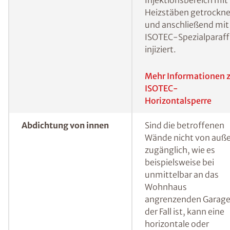
Horizontalsperre
Feuchtigkeit („kapilla
Feuchtigkeit“) muss
hingegen eine
Horizontalsperre
errichtet werden, um
sicherzustellen, dass
kein Wasser mehr von
unten in die
Baustoffporen der W
vordringen kann. Eine
bewährte Methode, 
erdberührte Wände i
Nachhinein gegen vo
unten eindringender
Feuchtigkeit
abzudichten, ist das s
genannte
Injektionsverfahren.