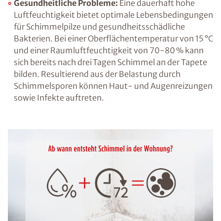
Gestörtes Raumklima:
Abgesehen von der
Temperatur hat auch die Luftfeuchtigkeit,
genauer gesagt die relative Luftfeuchtigkeit,
große Auswirkungen darauf, ob wir uns in
einem Raum wohlfühlen oder das
vorherrschende Raumklima als unangenehm
empfinden. Ein Wert von etwa 50 % ist dabei
für Wohn- und Arbeitsräume ideal, in
Feuchträumen wie dem Badezimmer oder der
Küche darf er ggf. höher ausfallen.
Gesundheitliche Probleme:
Eine dauerhaft
hohe Luftfeuchtigkeit bietet optimale
Lebensbedingungen für Schimmelpilze und
gesundheitsschädliche Bakterien. Bei einer
Oberflächentemperatur von 15 °C und einer
Raumluftfeuchtigkeit von 70-80 % kann sich
bereits nach drei Tagen Schimmel an der
Tapete bilden. Resultierend aus der Belastung