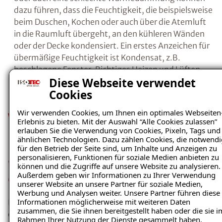
Salzen, in die Wand eindringen. Wenn die
Kostenlosen Ratgeber anfordern
Feuchtigkeit schließlich verdunstet ist, bilden
die verbleibenden Salze Kristalle.
Durch die
Kristallisation beim Übergang gelöster in
Voraussetzung für den Erhalt des kostenfreien
kristalline Salze, entsteht ein regelrechter
Ratgebers ist die Anmeldung zu unserem Newsletter.
Sprengdruck, da sich das Volumen der Salze
Diese Webseite verwendet
bei diesem Vorgang vergrößert. Als Folge
Cookies
brechen die Baustoffporen auf, Putz- und
Farbanstriche platzen ab.
Wir verwenden Cookies, um Ihnen ein optimales Webseiten
Erlebnis zu bieten. Mit der Auswahl “Alle Cookies zulassen”
erlauben Sie die Verwendung von Cookies, Pixeln, Tags und
ähnlichen Technologien. Dazu zählen Cookies, die notwendi
für den Betrieb der Seite sind, um Inhalte und Anzeigen zu
Ein
falsches Lüftungs- und/oder
personalisieren, Funktionen für soziale Medien anbieten zu
Heizungsverhalten
oder auch eine schlechte
können und die Zugriffe auf unsere Website zu analysieren.
Außerdem geben wir Informationen zu Ihrer Verwendung
Wärmedämmung können dazu führen, dass
unserer Website an unsere Partner für soziale Medien,
die Feuchtigkeit, die beispielsweise beim
Werbung und Analysen weiter. Unsere Partner führen diese
Duschen, Kochen oder auch über die Atemluft
Informationen möglicherweise mit weiteren Daten
zusammen, die Sie ihnen bereitgestellt haben oder die sie i
in die Raumluft übergeht, an den kühleren
Rahmen Ihrer Nutzung der Dienste gesammelt haben.