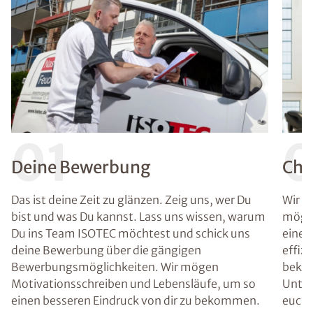
01
Deine Bewerbung
Che
Das ist deine Zeit zu glänzen. Zeig uns, wer Du
Wir g
bist und was Du kannst. Lass uns wissen, warum
mögli
Du ins Team ISOTEC möchtest und schick uns
einen 
deine Bewerbung über die gängigen
effiz
Bewerbungsmöglichkeiten. Wir mögen
bekom
Motivationsschreiben und Lebensläufe, um so
Unter
einen besseren Eindruck von dir zu bekommen.
euch 