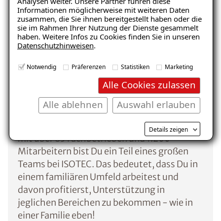
Analysen weiter. Unsere Partner führen diese
Was dich erwartet
Informationen möglicherweise mit weiteren Daten
zusammen, die Sie ihnen bereitgestellt haben oder die
sie im Rahmen Ihrer Nutzung der Dienste gesammelt
haben. Weitere Infos zu Cookies finden Sie in unseren
Datenschutzhinweisen
.
Notwendig
Präferenzen
Statistiken
Marketing
Alle Cookies zulassen
Alle ablehnen
Auswahl erlauben
Gemeinschaft & Austausch
Details zeigen
Mit über 85 Fachbetrieben und 1.200
Mitarbeitern bist Du ein Teil eines großen
Teams bei ISOTEC. Das bedeutet, dass Du in
einem familiären Umfeld arbeitest und
davon profitierst, Unterstützung in
jeglichen Bereichen zu bekommen - wie in
einer Familie eben!