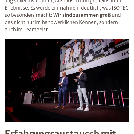
Tag voller Inspiration, Austausch und gemeinsamer
Erlebnisse. Es wurde einmal mehr deutlich, was ISOTEC
so besonders macht:
Wir sind zusammen groß
und
das nicht nur im handwerklichen Können, sondern
auch im Teamgeist.
Erfahrungsaustausch mit