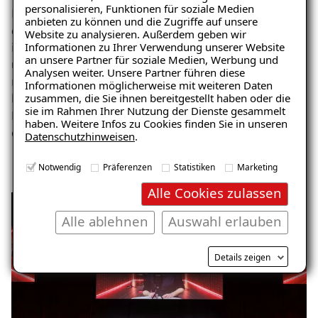
personalisieren, Funktionen für soziale Medien
Im Anschluss an die Vorträge luden die Fachbereiche
anbieten zu können und die Zugriffe auf unsere
der Zentrale zu
praxisnahen Workshops
ein, bei denen
Website zu analysieren. Außerdem geben wir
Informationen zu Ihrer Verwendung unserer Website
interessierte Kollegen spannende Einblicke erhielten
an unsere Partner für soziale Medien, Werbung und
und direkt umsetzbare Inhalte für den Arbeitsalltag
Analysen weiter. Unsere Partner führen diese
mitnehmen konnten.
Die Coca-Cola business°lounge
Informationen möglicherweise mit weiteren Daten
zusammen, die Sie ihnen bereitgestellt haben oder die
bot dafür den idealen Rahmen und sorgte mit dem
sie im Rahmen Ihrer Nutzung der Dienste gesammelt
Blick auf die Rennstrecke und vorbeifahrende Autos für
haben. Weitere Infos zu Cookies finden Sie in unseren
echtes Nürburgring-Feeling.
Datenschutzhinweisen
.
Notwendig
Präferenzen
Statistiken
Marketing
Alle Cookies zulassen
Alle ablehnen
Auswahl erlauben
Details zeigen