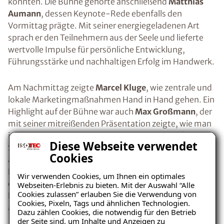
konnten. Die Bühne gehörte anschließend
Matthias
Aumann
, dessen Keynote-Rede ebenfalls den
Vormittag prägte. Mit seiner energiegeladenen Art
sprach er den Teilnehmern aus der Seele und lieferte
wertvolle Impulse für persönliche Entwicklung,
Führungsstärke und nachhaltigen Erfolg im Handwerk.
Am Nachmittag zeigte
Marcel Kluge
, wie zentrale und
lokale Marketingmaßnahmen Hand in Hand gehen. Ein
Highlight auf der Bühne war auch
Max Großmann
, der
mit seiner mitreißenden Präsentation zeigte, wie man
im Handwerk wortwörtlich „PS in den Vertrieb“ bringt.
Diese Webseite verwendet
Seine Geschichte war nicht nur inspirierend, sondern
Cookies
auch ein authentisches Beispiel zur Kombination von
Leidenschaft und Beruf. Starke Impulse folgten
Wir verwenden Cookies, um Ihnen ein optimales
ebenfalls im Vortrag von
Jörg Bogs
, der wichtige
Webseiten-Erlebnis zu bieten. Mit der Auswahl “Alle
Cookies zulassen” erlauben Sie die Verwendung von
Neuerungen aus dem technischen Bereich an die
Cookies, Pixeln, Tags und ähnlichen Technologien.
Mitarbeiter vermittelte.
Dazu zählen Cookies, die notwendig für den Betrieb
der Seite sind, um Inhalte und Anzeigen zu