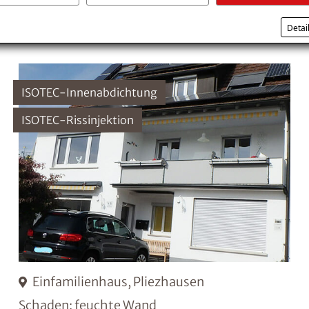
Detai
ISOTEC-Innenabdichtung
ISOTEC-Rissinjektion
Einfamilienhaus, Pliezhausen
Schaden: feuchte Wand