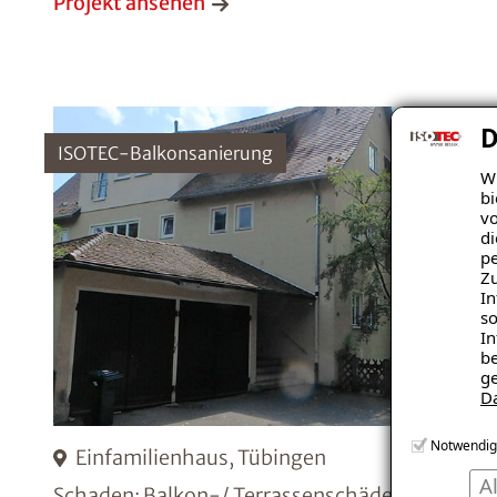
Projekt ansehen
D
ISOTEC-Balkonsanierung
Wi
bi
vo
di
pe
Zu
In
so
In
be
ge
D
Notwendig
Einfamilienhaus, Tübingen
A
Schaden: Balkon-/ Terrassenschäden