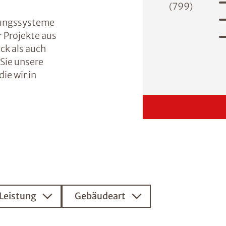
799
(
)
tungssysteme
r Projekte aus
k als auch
 Sie unsere
ie wir in
Leistung
Gebäudeart