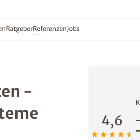
en
Ratgeber
Referenzen
Jobs
en -
K
steme
4,6