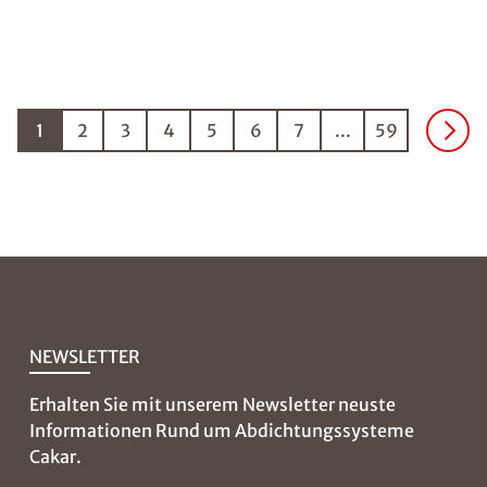
1
2
3
4
5
6
7
...
59
NEWSLETTER
Erhalten Sie mit unserem Newsletter neuste
Informationen Rund um Abdichtungssysteme
Cakar.