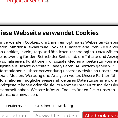
Projekt ansehen
iese Webseite verwendet Cookies
ISOTEC-Innenabdichtung
r verwenden Cookies, um Ihnen ein optimales Webseiten-Erlebni
eten. Mit der Auswahl “Alle Cookies zulassen” erlauben Sie die 
ISOTEC-Wand-/ Sohlenanschluss
n Cookies, Pixeln, Tags und ähnlichen Technologien. Dazu zählen
e notwendig für den Betrieb der Seite sind, um Inhalte und Anze
rsonalisieren, Funktionen für soziale Medien anbieten zu können
griffe auf unsere Website zu analysieren. Außerdem geben wir
formationen zu Ihrer Verwendung unserer Website an unsere Par
ziale Medien, Werbung und Analysen weiter. Unsere Partner führ
formationen möglicherweise mit weiteren Daten zusammen, die 
reitgestellt haben oder die sie im Rahmen Ihrer Nutzung der Die
sammelt haben. Weitere Infos zu Cookies finden Sie in unseren
atenschutzhinweisen
.
Präferenzen
Statistiken
Marketing
Einfamilienhaus, Bad Urach
lle ablehnen
Auswahl erlauben
Alle Cookies z
Schaden: Schimmel