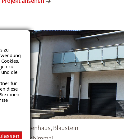
Projekt ansehen
s zu
Verwendung
 Cookies,
igen zu
 und die
tner für
en diese
Sie ihnen
nste
Einfamilienhaus, Blaustein
ulassen
Schaden: Schimmel