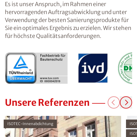
Es ist unser Anspruch, im Rahmen einer
hervorragenden Auftragsabwicklung und unter
Verwendung der besten Sanierungsprodukte für
Sie ein optimales Ergebnis zu erzielen. Wir stehen
für höchste Qualitätsanforderungen.
Unsere Referenzen
ISOTEC-Innenabdichtung
ISO
ISO