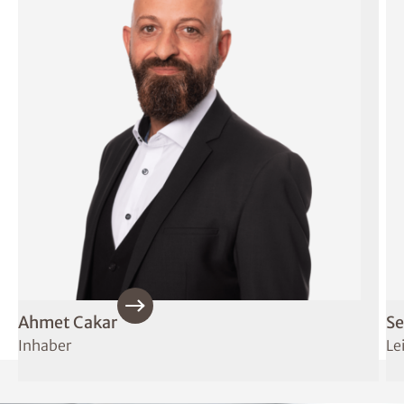
Ahmet Cakar
Se
Inhaber
Le