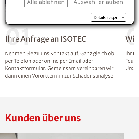
Alle ablehnen
Auswahl erlauben
Details zeigen
01
Ihre Anfrage an ISOTEC
Wir
Nehmen Sie zu uns Kontakt auf. Ganz gleich ob
Ihr I
per Telefon oder online per Email oder
Feuch
Kontaktformular. Gemeinsam vereinbaren wir
Ursac
dann einen Vororttermin zur Schadensanalyse.
Kunden über uns