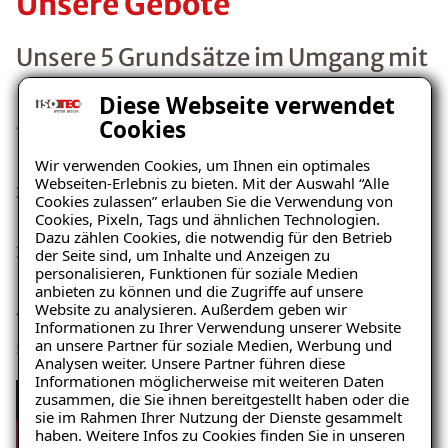
Unsere Gebote
Unsere 5 Grundsätze im Umgang mit
Kunden
Diese Webseite verwendet
Cookies
Wir behandeln unsere Kunden freundlich und wie
gute Bekannte.
Wir verwenden Cookies, um Ihnen ein optimales
Webseiten-Erlebnis zu bieten. Mit der Auswahl “Alle
Wir stellen uns vor und sprechen unsere Kunden
Cookies zulassen” erlauben Sie die Verwendung von
mit Namen an.
Cookies, Pixeln, Tags und ähnlichen Technologien.
Dazu zählen Cookies, die notwendig für den Betrieb
Unsere Kunden bekommen von uns höchste
der Seite sind, um Inhalte und Anzeigen zu
personalisieren, Funktionen für soziale Medien
Qualität.
anbieten zu können und die Zugriffe auf unsere
Website zu analysieren. Außerdem geben wir
Wir halten unsere Zusagen ein.
Informationen zu Ihrer Verwendung unserer Website
an unsere Partner für soziale Medien, Werbung und
Wir übertreffen die Erwartungen unserer Kunden.
Analysen weiter. Unsere Partner führen diese
Informationen möglicherweise mit weiteren Daten
ISOTEC-Sauberkeitspaket - Ein
zusammen, die Sie ihnen bereitgestellt haben oder die
sie im Rahmen Ihrer Nutzung der Dienste gesammelt
Versprechen dem Taten folgen.
haben. Weitere Infos zu Cookies finden Sie in unseren