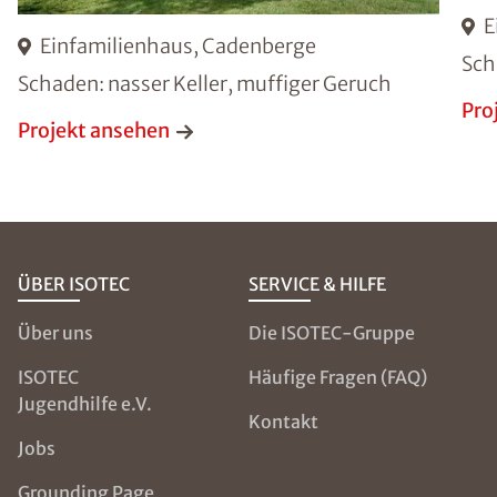
E
Einfamilienhaus, Cadenberge
Sch
Schaden: nasser Keller, muffiger Geruch
Pro
Projekt ansehen
ÜBER ISOTEC
SERVICE & HILFE
Über uns
Die ISOTEC-Gruppe
ISOTEC
Häufige Fragen (FAQ)
Jugendhilfe e.V.
Kontakt
Jobs
Grounding Page