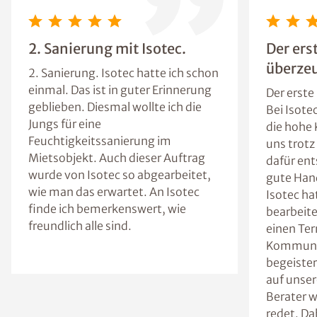
2. Sanierung mit Isotec.
Der ers
überzeu
2. Sanierung. Isotec hatte ich schon
einmal. Das ist in guter Erinnerung
Der erste
geblieben. Diesmal wollte ich die
Bei Isote
Jungs für eine
die hohe
Feuchtigkeitssanierung im
uns trotz
Mietsobjekt. Auch dieser Auftrag
dafür ent
wurde von Isotec so abgearbeitet,
gute Han
wie man das erwartet. An Isotec
Isotec ha
finde ich bemerkenswert, wie
bearbeite
freundlich alle sind.
einen Ter
Kommunik
begeister
auf unser
Berater 
redet. Da