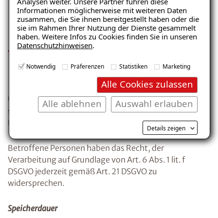
Analysen weiter. Unsere Partner führen diese
Entscheidungsstil, projektbezogene Präferenzen
Informationen möglicherweise mit weiteren Daten
zusammen, die Sie ihnen bereitgestellt haben oder die
sowie vertriebsrelevante Zusatzinformationen),
sie im Rahmen Ihrer Nutzung der Dienste gesammelt
jeweils mit unmittelbarem geschäftlichem Bezug,
haben. Weitere Infos zu Cookies finden Sie in unseren
Datenschutzhinweisen
.
technische Nutzungs‑ und Protokolldaten bei der
Nutzung unserer IT‑ und Kommunikationssysteme
Notwendig
Präferenzen
Statistiken
Marketing
(z. B. Meeting‑IDs, IP‑Adressen).
Alle Cookies zulassen
Unser berechtigtes Interesse liegt in der
Alle ablehnen
Auswahl erlauben
sachgerechten Organisation, Verwaltung und
Dokumentation von Geschäftsbeziehungen.
Details zeigen
Betroffene Personen haben das Recht, der
Verarbeitung auf Grundlage von Art. 6 Abs. 1 lit. f
DSGVO jederzeit gemäß Art. 21 DSGVO zu
widersprechen.
Speicherdauer