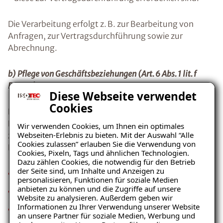
Die Verarbeitung erfolgt z. B. zur Bearbeitung von
Anfragen, zur Vertragsdurchführung sowie zur
Abrechnung.
b) Pflege von Geschäftsbeziehungen (Art. 6 Abs. 1 lit. f
DSGVO)
Diese Webseite verwendet
Cookies
Darüber hinaus verarbeiten wir personenbezogene
Daten zur Pflege bestehender Geschäftsbeziehungen,
Wir verwenden Cookies, um Ihnen ein optimales
Webseiten-Erlebnis zu bieten. Mit der Auswahl “Alle
zur internen Organisation sowie zur effizienten
Cookies zulassen” erlauben Sie die Verwendung von
Kommunikation, insbesondere:
Cookies, Pixeln, Tags und ähnlichen Technologien.
Dazu zählen Cookies, die notwendig für den Betrieb
der Seite sind, um Inhalte und Anzeigen zu
geschäftliche Kontaktdaten,
personalisieren, Funktionen für soziale Medien
anbieten zu können und die Zugriffe auf unsere
Kommunikations‑ und Korrespondenzdaten,
Website zu analysieren. Außerdem geben wir
Informationen zu Ihrer Verwendung unserer Website
vertriebs‑ und projektbezogene
an unsere Partner für soziale Medien, Werbung und
Zusatzinformationen (z. B. Kommunikations‑ und