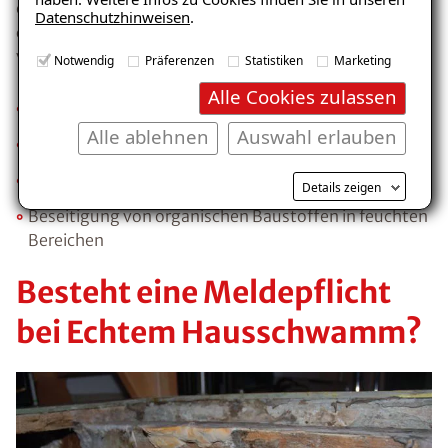
effektivsten, die
Feuchteursache
zu beseitigen. Um
Datenschutzhinweisen
.
die Bildung des Echten Hausschwammes zu
verhindern helfen folgende Maßnahmen:
Notwendig
Präferenzen
Statistiken
Marketing
Alle Cookies zulassen
Ausreichende Trocknung von Wasserschäden
Alle ablehnen
Auswahl erlauben
Angemessene Trocknungsphase bei Neubauten
Verhinderung des Feuchteeintritts
Details zeigen
Beseitigung von organischen Baustoffen in feuchten
Bereichen
Besteht eine Meldepflicht
bei Echtem Hausschwamm?