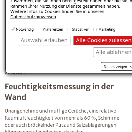
zusammen, die Sie ihnen bereitgestellt haben oder die sie i
Anzeichen für übermäßige Feuchtigkeit ist
Rahmen Ihrer Nutzung der Dienste gesammelt haben.
Kondensat, z.B. beschlagene Fenster.
Weitere Infos zu Cookies finden Sie in unseren
Datenschutzhinweisen
.
Richtiges Heizen und Lüften minimiert das
Risiko der
Entstehung von Kondenswasser
Notwendig
Präferenzen
Statistiken
Marketing
und feuchten Wänden.
Auswahl erlauben
Alle Cookies zulassen
Wie kann man
Alle ablehnen
Feuchtigkeitsprobleme
Details zeigen
ausfindig machen und
effektiv beheben?
Insbesondere nach einem größeren
Wasserschaden ist es erforderlich, die
betroffenen Räume so schnell wie möglich
trockenzulegen, um der Entstehung von
Schimmel und weiteren Feuchtigkeitsschäden
vorzubeugen. In jedem Fall sollte jedoch