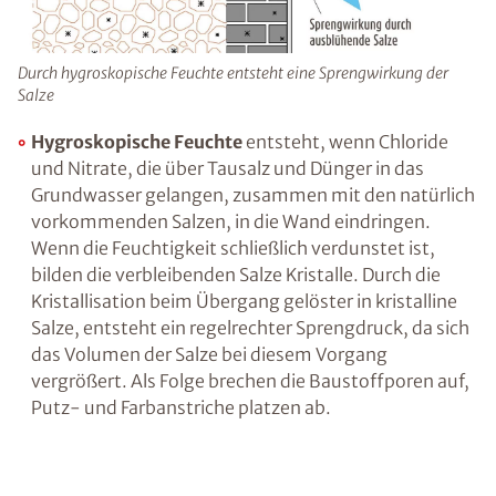
Ratgeber „Sofort-Tipps gegen
Feuchtigkeit“
– jetzt kostenlos
herunterladen!
Durch hygroskopische Feuchte entsteht eine Sprengwirkung
der Salze
Hygroskopische Feuchte
entsteht, wenn
Chloride und Nitrate, die über Tausalz und
E-Mail eingeben
Dünger in das Grundwasser gelangen,
zusammen mit den natürlich vorkommenden