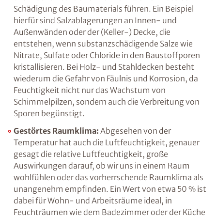
ist dies beispielsweise infolge so genannter
Schwindprozesse, bei denen das Wassers
verdunstet, oder aufgrund von thermischen
Veränderungen, wie sie z.B. in Frostperioden
stattfinden.
Aber auch chemische Reaktionen
können zu einer massiven Schädigung des
Baumaterials führen. Ein Beispiel hierfür sind
Salzablagerungen an Innen- und
Außenwänden oder der (Keller-) Decke, die
entstehen, wenn substanzschädigende Salze
wie Nitrate, Sulfate oder Chloride in den
Baustoffporen kristallisieren. Bei Holz- und
Stahldecken besteht wiederum die Gefahr von
Fäulnis und Korrosion, da Feuchtigkeit nicht
nur das Wachstum von Schimmelpilzen,
sondern auch die Verbreitung von Sporen
begünstigt.
Gestörtes Raumklima:
Abgesehen von der