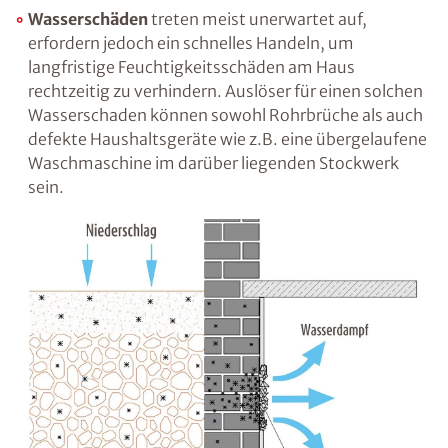
fehlende oder unzureichende vertikale
Abdichtung. Feuchtigkeit kann jedoch auch
von unten, d.h. über die miteinander
verbundenen Baustoffporen aufsteigen. Diese
„kapillar aufsteigende“ Feuchtigkeit ist in
vielen Fällen der Grund für
Feuchtigkeitsprobleme in erdberührten
Räumen wie dem Keller. Es kann auch
kondensationsbedingte Feuchtigkeit an
Wärmebrücken entstehen.
Wasserschäden
treten meist unerwartet auf,
erfordern jedoch ein schnelles Handeln, um
langfristige Feuchtigkeitsschäden am Haus
rechtzeitig zu verhindern. Auslöser für einen
solchen Wasserschaden können sowohl
Rohrbrüche als auch defekte Haushaltsgeräte
wie z.B. eine übergelaufene Waschmaschine
im darüber liegenden Stockwerk sein.