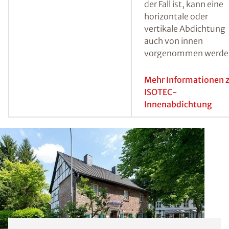
ersten Schritt Bohrlö
erstellt, der
Injektionsbereich mit
Heizstäben getrockne
und anschließend mit
ISOTEC-Spezialparaff
injiziert.
Mehr Informationen 
ISOTEC-
Horizontalsperre
Abdichtung von innen
Sind die betroffenen
Wände nicht von auß
zugänglich, wie es
beispielsweise bei
unmittelbar an das
Wohnhaus
angrenzenden Garag