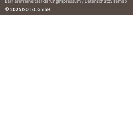
Über uns
Die ISOTEC-Gruppe
ISOTEC
Häufige Fragen
Jugendhilfe
(FAQ)
e.V.
Kontakt
Jobs
Grounding
Page
NEWSLETTER
Erhalten Sie mit unserem Newsletter neuste
Informationen Rund um Abdichtungstechnik
OPL Nord GmbH.
E-Mail eingeben