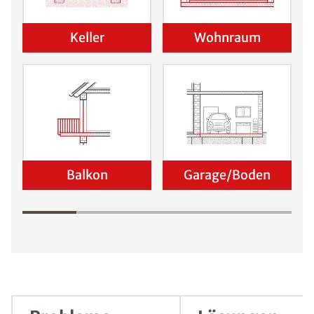
Wo befindet sich der Schaden?
Keller
Wohnraum
Balkon
Garage/Boden