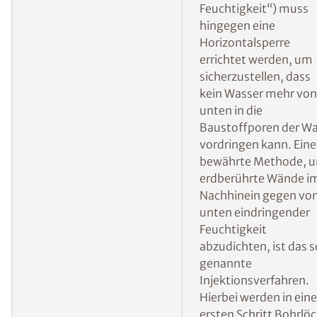
weiteres Eindringen von Feuchtigkeit zu
verhindern:
Errichten einer
Bei von der Seite
Vertikalsperre
eindringender
Feuchtigkeit verhinde
eine nachträglich
errichtete Vertikalspe
dass das Wasser
weiterhin von außen i
die Wand gelangt.
Mehr Informationen 
ISOTEC-
Außenabdichtung
Errichten einer
Bei aufsteigender
Horizontalsperre
Feuchtigkeit („kapilla