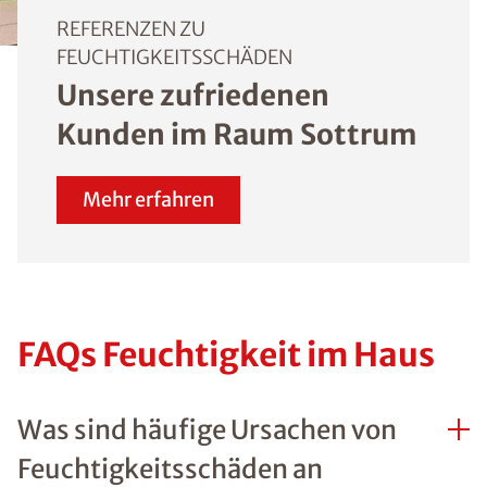
der Fall ist, kann eine
horizontale oder
vertikale Abdichtung
auch von innen
vorgenommen werde
Mehr Informationen 
ISOTEC-
Innenabdichtung