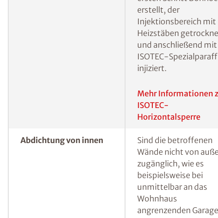
Feuchtigkeit“) muss
hingegen eine
Horizontalsperre
errichtet werden, um
sicherzustellen, dass
kein Wasser mehr von
unten in die
Baustoffporen der W
vordringen kann. Eine
bewährte Methode, 
erdberührte Wände i
Nachhinein gegen vo
unten eindringender
Feuchtigkeit
abzudichten, ist das s
genannte
Injektionsverfahren.
Hierbei werden in ei