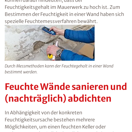
zunächst die konkrete Schadensursache
festgestellt und zeitnahe behoben werden.
Sobald die Feuchtigkeitsquelle gefunden ist,
können entsprechende Maßnahmen ergriffen
werden, um das Gebäude auf lange Sicht
effektiv vor weiteren Feuchtigkeitsschäden zu
schützen.
Feuchtigkeitsmessung in
der Wand
Unangenehme und muffige Gerüche, eine
relative Raumluftfeuchtigkeit von mehr als 60
%, Schimmel oder auch bröckelnder Putz und
Salzablagerungen können darauf hindeuten,
dass der Feuchtigkeitsgehalt im Mauerwerk zu
hoch ist. Zum Bestimmen der Feuchtigkeit in
einer Wand haben sich spezielle