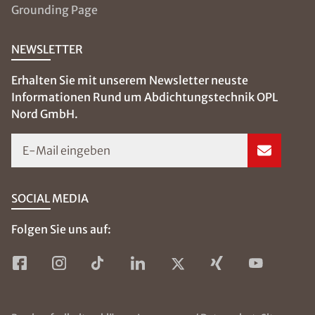
Alte Dorfstr. 89
27367 Sottrum
04261 - 85 16 71
opl-nord@isotec.de
Raphael Opilski
Geschäftsführer
ÜBER ISOTEC
SERVICE & HILFE