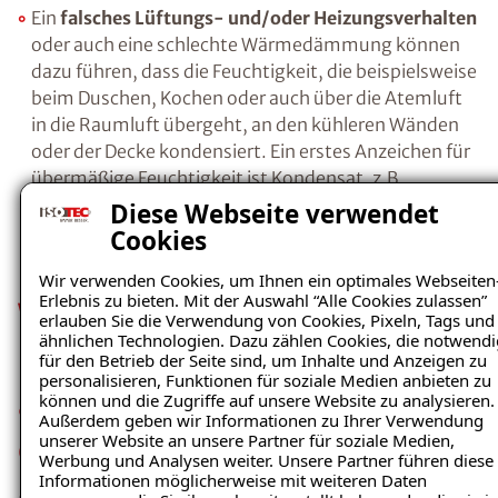
Salzen, in die Wand eindringen. Wenn die
Feuchtigkeit schließlich verdunstet ist, bilden
die verbleibenden Salze Kristalle.
Durch die
Kostenlosen Ratgeber anfordern
Kristallisation beim Übergang gelöster in
kristalline Salze, entsteht ein regelrechter
Voraussetzung für den Erhalt des kostenfreien
Sprengdruck, da sich das Volumen der Salze
Ratgebers ist die Anmeldung zu unserem Newsletter.
bei diesem Vorgang vergrößert. Als Folge
brechen die Baustoffporen auf, Putz- und
Diese Webseite verwendet
Farbanstriche platzen ab.
Cookies
Wir verwenden Cookies, um Ihnen ein optimales Webseiten
Erlebnis zu bieten. Mit der Auswahl “Alle Cookies zulassen”
erlauben Sie die Verwendung von Cookies, Pixeln, Tags und
Ein
falsches Lüftungs- und/oder
ähnlichen Technologien. Dazu zählen Cookies, die notwendi
Heizungsverhalten
oder auch eine schlechte
für den Betrieb der Seite sind, um Inhalte und Anzeigen zu
Wärmedämmung können dazu führen, dass
personalisieren, Funktionen für soziale Medien anbieten zu
können und die Zugriffe auf unsere Website zu analysieren.
die Feuchtigkeit, die beispielsweise beim
Außerdem geben wir Informationen zu Ihrer Verwendung
Duschen, Kochen oder auch über die Atemluft
unserer Website an unsere Partner für soziale Medien,
in die Raumluft übergeht, an den kühleren
Werbung und Analysen weiter. Unsere Partner führen diese
Informationen möglicherweise mit weiteren Daten
Wänden oder der Decke kondensiert. Ein erstes