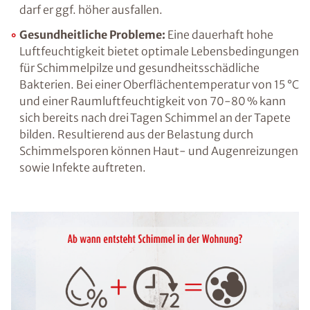
Temperatur hat auch die Luftfeuchtigkeit,
genauer gesagt die relative Luftfeuchtigkeit,
große Auswirkungen darauf, ob wir uns in
einem Raum wohlfühlen oder das
vorherrschende Raumklima als unangenehm
empfinden. Ein Wert von etwa 50 % ist dabei
für Wohn- und Arbeitsräume ideal, in
Feuchträumen wie dem Badezimmer oder der
Küche darf er ggf. höher ausfallen.
Gesundheitliche Probleme:
Eine dauerhaft
hohe Luftfeuchtigkeit bietet optimale
Lebensbedingungen für Schimmelpilze und
gesundheitsschädliche Bakterien. Bei einer
Oberflächentemperatur von 15 °C und einer
Raumluftfeuchtigkeit von 70-80 % kann sich
bereits nach drei Tagen Schimmel an der
Tapete bilden. Resultierend aus der Belastung
durch Schimmelsporen können Haut- und