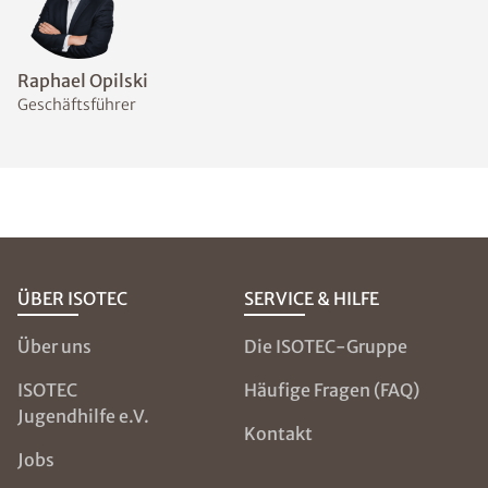
Welche Messmethoden
eignen sich zur Bestimmung
des Feuchtegehalts im
Mauerwerk?
Welche
Abdichtungsmaßnahmen
sind bei feuchten Wänden
sinnvoll?
NOCH FRAGEN?