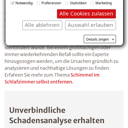
Notwendig
Präferenzen
Statistiken
Marketing
Alle Cookies zulassen
Kleinere Schimmelflecken unter 0,5 m² können mit
Hausmitteln wie alkoholischem Reiniger beseitigt
Alle ablehnen
Auswahl erlauben
werden. Doch Vorsicht: Die Entfernung in Eigenregie ist
nur sinnvoll, wenn es sich um einen rein
Details zeigen
oberflächlichen Befall handelt und die Ursache
identifiziert wurde. Bei einem großflächigen oder
immer wiederkehrenden Befall sollte ein Experte
hinzugezogen werden, um die Ursachen gründlich zu
analysieren und nachhaltige Lösungen zu finden.
Erfahren Sie mehr zum Thema
Schimmel im
Schlafzimmer selbst entfernen.
Unverbindliche
Schadensanalyse erhalten