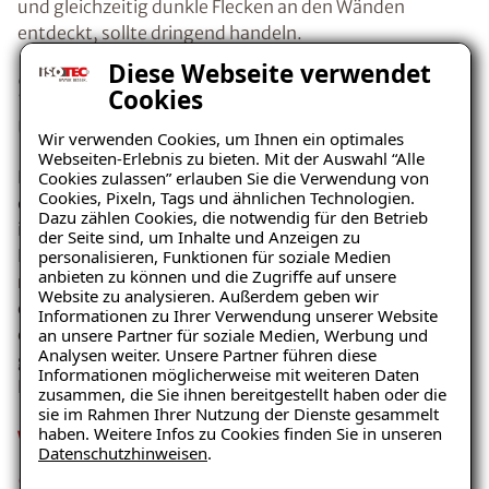
und gleichzeitig dunkle Flecken an den Wänden
entdeckt, sollte dringend handeln.
Diese Webseite verwendet
Schimmel hinter Möbeln – eine
Cookies
unterschätzte Gefahr
Wir verwenden Cookies, um Ihnen ein optimales
Webseiten-Erlebnis zu bieten. Mit der Auswahl “Alle
Besonders häufig tritt Schimmel in schlecht
Cookies zulassen” erlauben Sie die Verwendung von
Cookies, Pixeln, Tags und ähnlichen Technologien.
einsehbaren Bereichen auf, etwa hinter dem Bett oder
Dazu zählen Cookies, die notwendig für den Betrieb
in den Ecken des Schlafzimmers. Das Problem: Der
der Seite sind, um Inhalte und Anzeigen zu
Befall bleibt oft lange unbemerkt. Hier hilft es, Möbel
personalisieren, Funktionen für soziale Medien
anbieten zu können und die Zugriffe auf unsere
regelmäßig ein Stück von der Wand abzurücken und
Website zu analysieren. Außerdem geben wir
die betroffenen Stellen zu kontrollieren. Wer zusätzlich
Informationen zu Ihrer Verwendung unserer Website
darauf achtet, dass zwischen Wand und Möbeln
an unsere Partner für soziale Medien, Werbung und
Analysen weiter. Unsere Partner führen diese
genügend Luft zirkulieren kann, beugt einem erneuten
Informationen möglicherweise mit weiteren Daten
Befall effektiv vor.
zusammen, die Sie ihnen bereitgestellt haben oder die
sie im Rahmen Ihrer Nutzung der Dienste gesammelt
Wie lässt sich Schimmel im
haben. Weitere Infos zu Cookies finden Sie in unseren
Datenschutzhinweisen
.
Schlafzimmer entfernen?