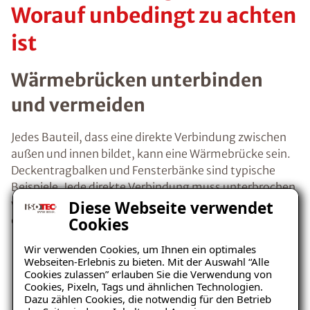
Worauf unbedingt zu achten
ist
Wärmebrücken unterbinden
und vermeiden
Jedes Bauteil, dass eine direkte Verbindung zwischen
außen und innen bildet, kann eine Wärmebrücke sein.
Deckentragbalken und Fensterbänke sind typische
Beispiele. Jede direkte Verbindung muss unterbrochen
werden und im Rahmen der Wanddämmung innen
Diese Webseite verwendet
entkoppeln.
Cookies
Wir verwenden Cookies, um Ihnen ein optimales
Webseiten-Erlebnis zu bieten. Mit der Auswahl “Alle
Kondenswasser und
Cookies zulassen” erlauben Sie die Verwendung von
Cookies, Pixeln, Tags und ähnlichen Technologien.
Feuchtigkeit von innen und
Dazu zählen Cookies, die notwendig für den Betrieb