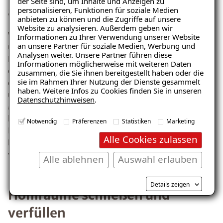
der Seite sind, um Inhalte und Anzeigen zu
außen regulieren
personalisieren, Funktionen für soziale Medien
anbieten zu können und die Zugriffe auf unsere
Website zu analysieren. Außerdem geben wir
Wasser kommt in Form von Niederschlag von außen
Informationen zu Ihrer Verwendung unserer Website
an unsere Partner für soziale Medien, Werbung und
und ist in der Luft überall enthalten. Wenn an
Analysen weiter. Unsere Partner führen diese
Dämmungen größere Temperaturunterschiede
Informationen möglicherweise mit weiteren Daten
entstehen, "regnen" die Feuchtigkeitsmoleküle aus
zusammen, die Sie ihnen bereitgestellt haben oder die
sie im Rahmen Ihrer Nutzung der Dienste gesammelt
der Luft als Kondenswasser ab. An der falschen Stelle
haben. Weitere Infos zu Cookies finden Sie in unseren
und versiegelnd montiert, lässt das schnell Ihr
Datenschutzhinweisen
.
Mauerwerk nass werden. Schimmel ist in diesem Fall
kaum zu vermeiden. ISOTEC hat ein
Notwendig
Präferenzen
Statistiken
Marketing
Innendämmsystem, durch welches ein angenehmes
Alle Cookies zulassen
Raumklima erzielt wird und Schimmel präventiv
verhindert.
Alle ablehnen
Auswahl erlauben
Details zeigen
Hohlräume schließen und
verfüllen