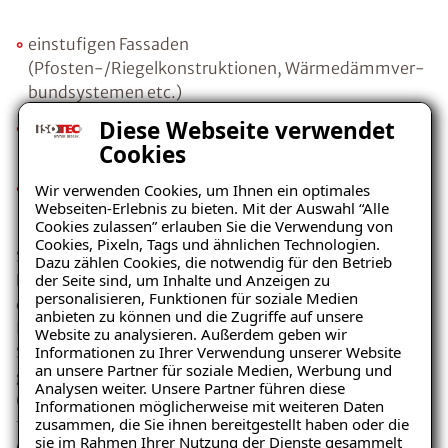
einstufigen Fassaden
(Pfosten-/Riegelkonstruktionen, Wärmedämmver-
bundsystemen etc.)
Diese Webseite verwendet
zweistufigen Fassaden (zweischaliges Mauerwerk,
Cookies
Mauerwerk mit Verschieferungen etc.)
Regenspeicherfassaden (historisches, unverputztes,
Wir verwenden Cookies, um Ihnen ein optimales
Webseiten-Erlebnis zu bieten. Mit der Auswahl “Alle
dickes Mauerwerk, Sichtfachwerk etc.)
Cookies zulassen” erlauben Sie die Verwendung von
Cookies, Pixeln, Tags und ähnlichen Technologien.
So bestehen etwa für die windreichen Regionen in
Dazu zählen Cookies, die notwendig für den Betrieb
der Seite sind, um Inhalte und Anzeigen zu
Küstennähe und in den Mittelgebirgsregionen, die in
personalisieren, Funktionen für soziale Medien
der DIN 4108 der Schlagregenbeanspruchungsgruppe
anbieten zu können und die Zugriffe auf unsere
III zugeordnet werden, höhere Anforderungen an den
Website zu analysieren. Außerdem geben wir
Informationen zu Ihrer Verwendung unserer Website
Schlagregenschutz als, z. B. für die Kölner Bucht mit
an unsere Partner für soziale Medien, Werbung und
geringerer Windintensität
Analysen weiter. Unsere Partner führen diese
(Schlagregenbeanspruchungsgruppe I). Die Ursachen
Informationen möglicherweise mit weiteren Daten
zusammen, die Sie ihnen bereitgestellt haben oder die
für einen schlagregenbedingten Feuchteeintritt in das
sie im Rahmen Ihrer Nutzung der Dienste gesammelt