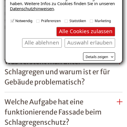
Gebäudeinnere sind meistens die Verwendung eines
haben. Weitere Infos zu Cookies finden Sie in unseren
falschen Außenwandputzsystems oder
Datenschutzhinweisen
.
Beschädigungen wie Risse, schadhafte Fugen oder
sonstige Wasserzutrittsöffnungen in der
Notwendig
Präferenzen
Statistiken
Marketing
Fassadenoberfläche.
Alle Cookies zulassen
FAQs Schlagregen
Alle ablehnen
Auswahl erlauben
Details zeigen
Was versteht man unter
Schlagregen und warum ist er für
Gebäude problematisch?
Welche Aufgabe hat eine
funktionierende Fassade beim
Schlagregenschutz?