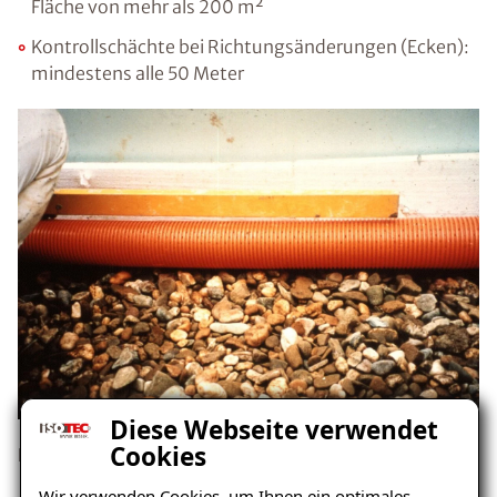
Fläche von mehr als 200 m²
Kontrollschächte bei Richtungsänderungen (Ecken):
mindestens alle 50 Meter
Diese Webseite verwendet
Cookies
Für wen eignet sich eine Drainage mit Spülschächten?
Wir verwenden Cookies, um Ihnen ein optimales