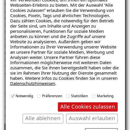
Grundsätzlich ersetzt eine Drainage keine intakte
Webseiten-Erlebnis zu bieten. Mit der Auswahl “Alle
Cookies zulassen” erlauben Sie die Verwendung von
Abdichtung. Jedoch trifft man vor allem in Altbauten
Cookies, Pixeln, Tags und ähnlichen Technologien.
(Objekte, die bis zu den 70er Jahren gebaut wurden)
Dazu zählen Cookies, die notwendig für den Betrieb
immer wieder auf bereits vorhandene Drainagen. Diese
der Seite sind, um Inhalte und Anzeigen zu
personalisieren, Funktionen für soziale Medien
wurden früher sehr häufig verlegt, da Häuser oftmals
anbieten zu können und die Zugriffe auf unsere
nicht über eine durchgängige Bodenplatte verfügt
Website zu analysieren. Außerdem geben wir
haben. Tritt bei Ihnen dieser Fall ein, ergibt es Sinn, sich
Informationen zu Ihrer Verwendung unserer Website
an unsere Partner für soziale Medien, Werbung und
einen Experten zurate zu ziehen, um zu prüfen ob eine
Analysen weiter. Unsere Partner führen diese
Drainage mit Spülschächten helfen kann die
Informationen möglicherweise mit weiteren Daten
Wasserbeanspruchung auf das Mauerwerk zu senken.
zusammen, die Sie ihnen bereitgestellt haben oder die
sie im Rahmen Ihrer Nutzung der Dienste gesammelt
Grundvoraussetzung ist allerdings immer eine
haben. Weitere Infos zu Cookies finden Sie in unseren
funktionstüchtige Abdichtung des Gebäudes.
Datenschutzhinweisen
.
Eine Drainage verlegen gilt oft als Heilmittel gegen
Notwendig
Präferenzen
Statistiken
Marketing
aufstauendes Sickerwasser und eindringende
Alle Cookies zulassen
Feuchtigkeit. Doch oftmals reicht eine fachmännische
Außenabdichtung als Objektschutz aus.
Alle ablehnen
Auswahl erlauben
Drainage (bzw. Dränung) verlegen | Wann