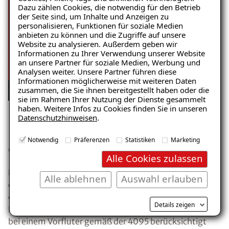
Dazu zählen Cookies, die notwendig für den Betrieb
der Seite sind, um Inhalte und Anzeigen zu
personalisieren, Funktionen für soziale Medien
anbieten zu können und die Zugriffe auf unsere
Website zu analysieren. Außerdem geben wir
Ratgeber „Wann hilft eine
Informationen zu Ihrer Verwendung unserer Website
Drainage“
an unsere Partner für soziale Medien, Werbung und
Analysen weiter. Unsere Partner führen diese
– jetzt kostenlos
Informationen möglicherweise mit weiteren Daten
zusammen, die Sie ihnen bereitgestellt haben oder die
herunterladen!
sie im Rahmen Ihrer Nutzung der Dienste gesammelt
haben. Weitere Infos zu Cookies finden Sie in unseren
Datenschutzhinweisen
.
Richtlinien der Vorfluter gemäß
E-Mail eingeben
Notwendig
Präferenzen
Statistiken
Marketing
der DIN 4095:
Alle Cookies zulassen
Durch einen sogenannten Vorfluter ist es möglich,
Alle ablehnen
Auswahl erlauben
dass das Wasser sowohl durch ein natürliches als auch
durch ein künstlich angelegtes Gefälle dank einer
Kostenlosen Ratgeber anfordern
Details zeigen
Hebepumpe abfließen kann. Folgende Punkte müssen
bei einem Vorfluter gemäß der 4095 berücksichtigt