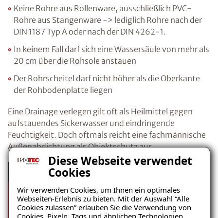
Keine Rohre aus Rollenware, ausschließlich PVC-
Rohre aus Stangenware -> lediglich Rohre nach der
DIN 1187 Typ A oder nach der DIN 4262-1.
In keinem Fall darf sich eine Wassersäule von mehr als
20 cm über die Rohsole anstauen
Der Rohrscheitel darf nicht höher als die Oberkante
der Rohbodenplatte liegen
Eine Drainage verlegen gilt oft als Heilmittel gegen
aufstauendes Sickerwasser und eindringende
Feuchtigkeit. Doch oftmals reicht eine fachmännische
Außenabdichtung als Objektschutz aus.
Diese Webseite verwendet
Cookies
Drainage (bzw. Dränung) verlegen | Wann
Sie WIRKLICH eine Dränung brauchen
Wir verwenden Cookies, um Ihnen ein optimales
Webseiten-Erlebnis zu bieten. Mit der Auswahl “Alle
Cookies zulassen” erlauben Sie die Verwendung von
Cookies, Pixeln, Tags und ähnlichen Technologien.