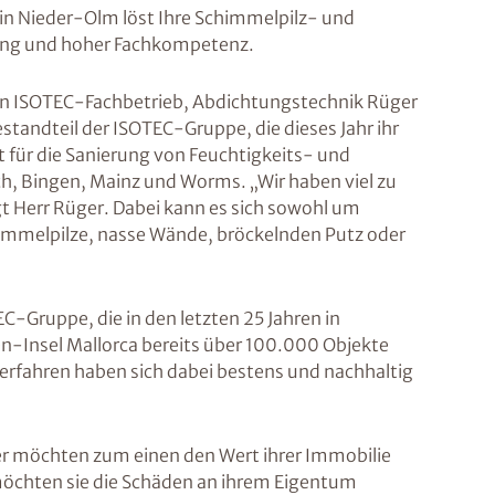
in Nieder-Olm löst Ihre Schimmelpilz- und
rung und hoher Fachkompetenz.
en ISOTEC-Fachbetrieb, Abdichtungstechnik Rüger
tandteil der ISOTEC-Gruppe, die dieses Jahr ihr
st für die Sanierung von Feuchtigkeits- und
, Bingen, Mainz und Worms. „Wir haben viel zu
gt Herr Rüger. Dabei kann es sich sowohl um
mmelpilze, nasse Wände, bröckelnden Putz oder
EC-Gruppe, die in den letzten 25 Jahren in
en-Insel Mallorca bereits über 100.000 Objekte
Verfahren haben sich dabei bestens und nachhaltig
er möchten zum einen den Wert ihrer Immobilie
möchten sie die Schäden an ihrem Eigentum