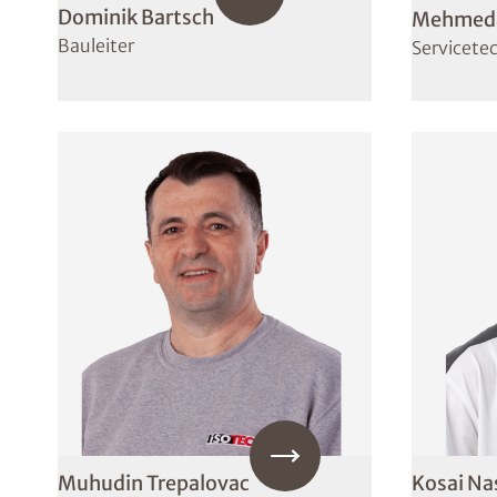
Dominik Bartsch
Mehmedal
Bauleiter
Servicete
Muhudin Trepalovac
Kosai Na