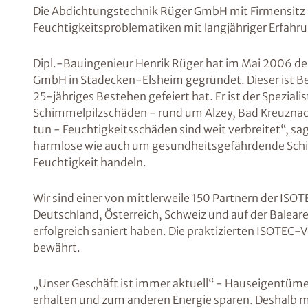
Die Abdichtungstechnik Rüger GmbH mit Firmensitz 
Feuchtigkeitsproblematiken mit langjähriger Erfah
Dipl.-Bauingenieur Henrik Rüger hat im Mai 2006 d
GmbH in Stadecken-Elsheim gegründet. Dieser ist Bes
25-jähriges Bestehen gefeiert hat. Er ist der Speziali
Schimmelpilzschäden - rund um Alzey, Bad Kreuznach
tun - Feuchtigkeitsschäden sind weit verbreitet“, sa
harmlose wie auch um gesundheitsgefährdende Schi
Feuchtigkeit handeln.
Wir sind einer von mittlerweile 150 Partnern der ISOT
Deutschland, Österreich, Schweiz und auf der Balear
erfolgreich saniert haben. Die praktizierten ISOTEC-
bewährt.
„Unser Geschäft ist immer aktuell“ - Hauseigentüm
erhalten und zum anderen Energie sparen. Deshalb 