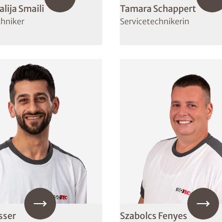
ija Smaili
Tamara Schappert
chniker
Servicetechnikerin
sser
Szabolcs Fenyes