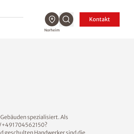
Kontakt
Norheim
Gebäuden spezialisiert. Als
.me/+491704562150?
nd geschulten Handwerker sind die