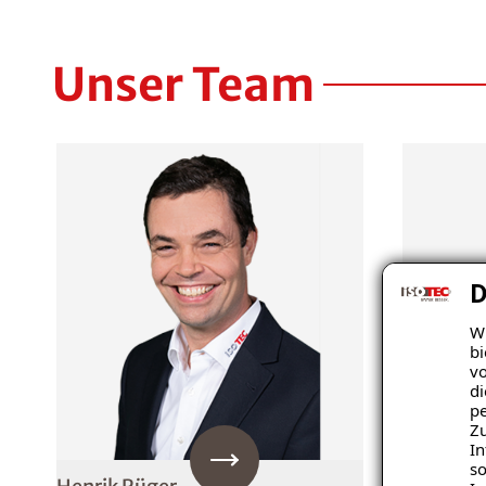
Unser Team
D
Wi
bi
vo
di
pe
Zu
In
so