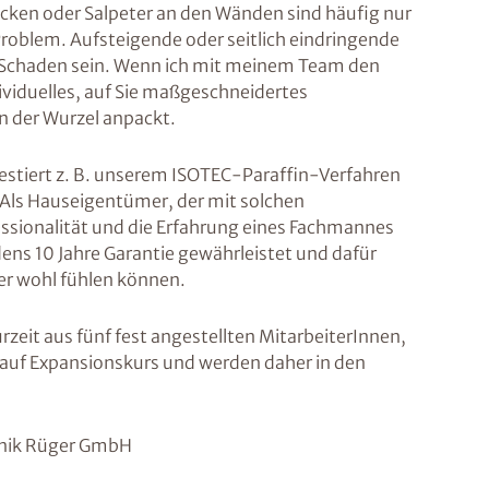
lecken oder Salpeter an den Wänden sind häufig nur
Problem. Aufsteigende oder seitlich eindringende
en Schaden sein. Wenn ich mit meinem Team den
dividuelles, auf Sie maßgeschneidertes
n der Wurzel anpackt.
testiert z. B. unserem ISOTEC-Paraffin-Verfahren
Als Hauseigentümer, der mit solchen
essionalität und die Erfahrung eines Fachmannes
dens 10 Jahre Garantie gewährleistet und dafür
er wohl fühlen können.
zeit aus fünf fest angestellten MitarbeiterInnen,
d auf Expansionskurs und werden daher in den
hnik Rüger GmbH